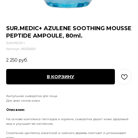
SUR.MEDIC+ AZULENE SOOTHING MOUSSE
PEPTIDE AMPOULE, 80ml.
SUR.MEDIC+
Артикул:
X6032669
2 250
руб.
В КОРЗИНУ
Ампульная сыворотка для лица
Для всех типов кожи
Описание:
На основе комплекса пептидов и азулена, сыворотка дарит коже здоровый
вид и улучшает ее состояние.
Сочетание центеллы азиатской и чайного дерева смягчает и успокаивает
кожу.