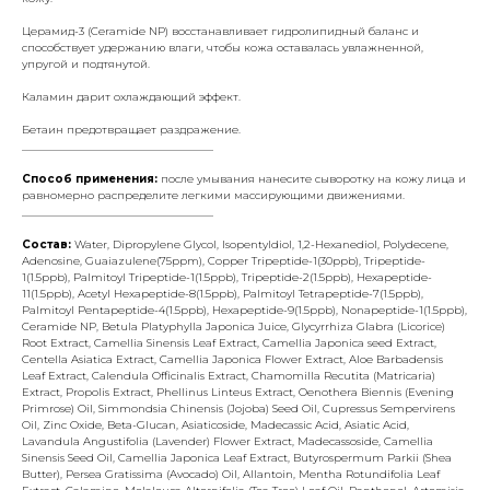
Церамид-3 (Ceramide NP) восстанавливает гидролипидный баланс и
способствует удержанию влаги, чтобы кожа оставалась увлажненной,
упругой и подтянутой.
Каламин дарит охлаждающий эффект.
Бетаин предотвращает раздражение.
___________________________________
Способ применения:
после умывания нанесите сыворотку на кожу лица и
равномерно распределите легкими массирующими движениями.
___________________________________
Состав:
Water, Dipropylene Glycol, Isopentyldiol, 1,2-Hexanediol, Polydecene,
Adenosine, Guaiazulene(75ppm), Copper Tripeptide-1(30ppb), Tripeptide-
1(1.5ppb), Palmitoyl Tripeptide-1(1.5ppb), Tripeptide-2(1.5ppb), Hexapeptide-
11(1.5ppb), Acetyl Hexapeptide-8(1.5ppb), Palmitoyl Tetrapeptide-7(1.5ppb),
Palmitoyl Pentapeptide-4(1.5ppb), Hexapeptide-9(1.5ppb), Nonapeptide-1(1.5ppb),
Ceramide NP, Betula Platyphylla Japonica Juice, Glycyrrhiza Glabra (Licorice)
Root Extract, Camellia Sinensis Leaf Extract, Camellia Japonica seed Extract,
Centella Asiatica Extract, Camellia Japonica Flower Extract, Aloe Barbadensis
Leaf Extract, Calendula Officinalis Extract, Chamomilla Recutita (Matricaria)
Extract, Propolis Extract, Phellinus Linteus Extract, Oenothera Biennis (Evening
Primrose) Oil, Simmondsia Chinensis (Jojoba) Seed Oil, Cupressus Sempervirens
Oil, Zinc Oxide, Beta-Glucan, Asiaticoside, Madecassic Acid, Asiatic Acid,
Lavandula Angustifolia (Lavender) Flower Extract, Madecassoside, Camellia
Sinensis Seed Oil, Camellia Japonica Leaf Extract, Butyrospermum Parkii (Shea
Butter), Persea Gratissima (Avocado) Oil, Allantoin, Mentha Rotundifolia Leaf