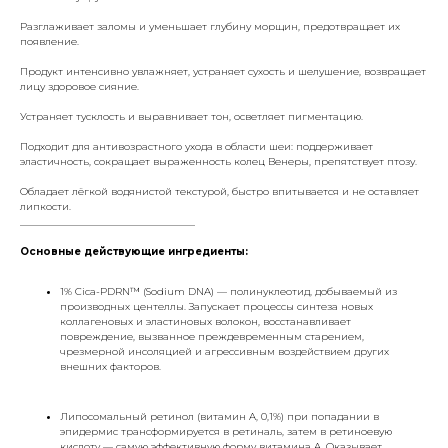
Разглаживает заломы и уменьшает глубину морщин, предотвращает их
появление.
Продукт интенсивно увлажняет, устраняет сухость и шелушение, возвращает
лицу здоровое сияние.
Устраняет тусклость и выравнивает тон, осветляет пигментацию.
Подходит для антивозрастного ухода в области шеи: поддерживает
эластичность, сокращает выраженность колец Венеры, препятствует птозу.
Обладает лёгкой водянистой текстурой, быстро впитывается и не оставляет
липкости.
___________________________________
Основные действующие ингредиенты:
1% Cica-PDRN™ (Sodium DNA) — полинуклеотид, добываемый из
производных центеллы. Запускает процессы синтеза новых
коллагеновых и эластиновых волокон, восстанавливает
повреждение, вызванное преждевременным старением,
чрезмерной инсоляцией и агрессивным воздействием других
внешних факторов.
Липосомальный ретинол (витамин A, 0,1%) при попадании в
эпидермис трансформируется в ретиналь, затем в ретиноевую
кислоту — самую эффективную форму витамина A. Оказывает