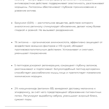
антивозрастное действие: поддерживает эластичность, разглаживает
морщины. Липосомы обеспечивают глубокое проникновение и
усвоение актива.
Бакучиол (0,5%) — растительное вещество, действие которого
аналогично ретинолу: стимулирует обновление, делает кожу более
гладкой и ровной. Не вызывает раздражения.
1% эктоина — органическая аминокислота, эффективно защищает от
воздействия внешних факторов и УФ-лучей, обладает
противовоспалительным действием. Успокаивает и смягчает,
уменьшает покраснение.
5 пептидов ускоряют регенерацию, сокращают глубину заломов,
разглаживают и подтягивают. Ботулоподобный пептид аргирелин
способствует расслаблению мышц лица и препятствует появлению
мимических морщин.
2% ниацинамида (витамин B3) замедляют доставку меланина к
эпидермису, за счёт чего предотвращают образование пигментных
пятен. Регулируют выработку себума, уменьшают жирный блеск,
сужают поры.
___________________________________