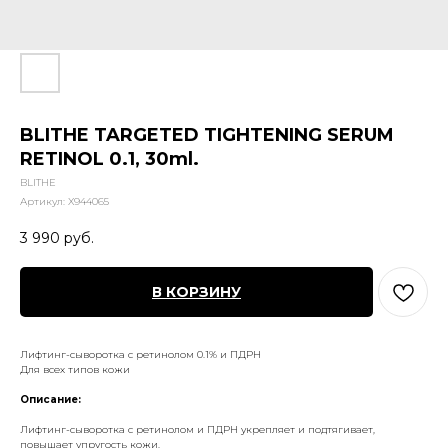
BLITHE TARGETED TIGHTENING SERUM
RETINOL 0.1, 30ml.
BLITHE
Артикул:
X944065
3 990
руб.
В КОРЗИНУ
Лифтинг-сыворотка с ретинолом 0.1% и ПДРН
Для всех типов кожи
Описание:
Лифтинг-сыворотка с ретинолом и ПДРН укрепляет и подтягивает,
повышает упругость кожи.