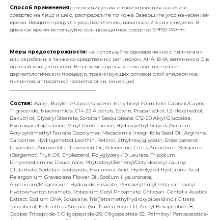
Способ применения:
после очищения и тонизирования нанесите
средство на лицо и шею, распределите по коже. Завершите уход нанесением
крема. Вводите продукт в уход постепенно, начиная с 2-3 раз в неделю. В
дневное время используйте солнцезащитное средство SPF50 PA++++.
___________________________________
Меры предосторожности:
не используйте одновременно с пилингами
или скрабами, а также со средствами с ретинолом, AHA, BHA, витамином C в
высокой концентрации. Не рекомендуется использование после
дерматологических процедур, травмирующих роговой слой эпидермиса:
пилингов, аппаратной косметологии, инъекций.
___________________________________
Состав:
Water, Butylene Glycol, Glycerin, Ethylhexyl Palmitate, Caprylic/Capric
Triglyceride, Niacinamide, C14-22 Alcohols, Ectoin, Propanediol, 1,2-Hexanediol,
Bakuchiol, Glyceryl Stearate, Sorbitan Sesquioleate, C12-20 Alkyl Glucoside,
Hydroxyacetophenone, Vinyl Dimethicone, Hydroxyethyl Acrylate/Sodium
Acryloyldimethyl Taurate Copolymer, Macadamia Integrifolia Seed Oil, Arginine,
Carbomer, Hydrogenated Lecithin, Retinol, Ethylhexylglycerin, Brassicasterol,
Lavandula Angustifolia (Lavender) Oil, Adenosine, Citrus Aurantium Bergamia
(Bergamot) Fruit Oil, Cholesterol, Polyglyceryl-10 Laurate, Trisodium
Ethylenediamine Disuccinate, Phytosteryl/Behenyl/Octyldodecyl Lauroyl
Glutamate, Sorbitan Isostearate, Hyaluronic Acid, Hydrolyzed Hyaluronic Acid,
Pelargonium Graveolens Flower Oil, Sodium Hyaluronate,
Aluminum/Magnesium Hydroxide Stearate, Pentaerythrityl Tetra-di-t-butyl
Hydroxyhydrocinnamate, Potassium Cetyl Phosphate, Chitosan, Centella Asiatica
Extract, Sodium DNA, Squalane, Tris(Tetramethylhydroxypiperidinol) Citrate,
Tocopherol, Helianthus Annuus (Sunflower) Seed Oil, Acetyl Hexapeptide-8,
Copper Tripeptide-1, Oligopeptide-29, Oligopeptide-32, Palmitoyl Pentapeptide-