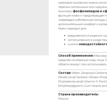
кремовой основе его можно испо
терапии системными или наружн
Комплекс
фосфолипидов и с
функции кожи и предотвращает п
повреждая собственные липиды 
дополнительный комфорт и увла
Крем подходит для:
ежедневного очищения чув
использования в уходе пр
снятия
неводостойкого
__________________________________
Способ применения:
Массиру
средства на влажную кожу лица. 
области вокруг глаз использовать
__________________________________
Состав:
Water, Dicaprylyl Carbona
Olivate (and) Sorbitan Olivate, Phos
Phytosterols (and) Vitamin F, Panth
Ethylhexylglycerin, Gum Acacia (an
__________________________________
Страна производитель:
Россия