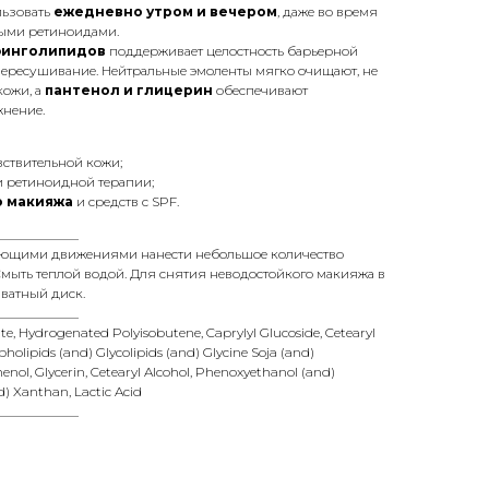
льзовать
ежедневно утром и вечером
, даже во время
ыми ретиноидами.
финголипидов
поддерживает целостность барьерной
ересушивание. Нейтральные эмоленты мягко очищают, не
кожи, а
пантенол и глицерин
обеспечивают
жнение.
ствительной кожи;
и ретиноидной терапии;
 макияжа
и средств с SPF.
____________
ющими движениями нанести небольшое количество
Смыть теплой водой. Для снятия неводостойкого макияжа в
 ватный диск.
____________
te, Hydrogenated Polyisobutene, Caprylyl Glucoside, Cetearyl
pholipids (and) Glycolipids (and) Glycine Soja (and)
enol, Glycerin, Cetearyl Alcohol, Phenoxyethanol (and)
d) Xanthan, Lactic Acid
____________