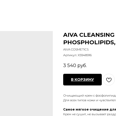
AIVA CLEANSING
PHOSPHOLIPIDS,
AIVA COSMETICS
Артикул:
X5948916
3 540
руб.
В КОРЗИНУ
Очищающий крем с фосфолипид
Для всех типов кожи и чувствител
Самое мягкое очищение для 
Крем не сушит, не вызывает разд