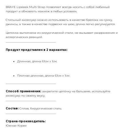
BRAYE Lipsleek Multi Strap позволяет всегда носить с собой любимый
продукт и обновлять макияж в любых условиях.
Стильный аксессуар можно использовать в качестве брелока на сумку,
джинсы, а также в качестве подвески на шею, длина легко регулируется.
Цепочка выполнена из хирургической стали, не вызывает раздражения и
аллергических реакций.
___________________________________
Продукт представлен в 2 вариантах:
Длинная, длина 61см ± 1см;
Плотная длинная, длина 61см ± 1см.
___________________________________
Способ применения:
закрепите цепочку на бальзаме, используйте
аксессуар по своему вкусу.
___________________________________
Состав:
Сплав, Хирургическая сталь.
___________________________________
Страна-производитель:
Южная Корея