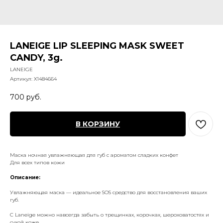
LANEIGE LIP SLEEPING MASK SWEET
CANDY, 3g.
LANEIGE
Артикул:
X1484664
700
руб.
В КОРЗИНУ
Маска ночная увлажняющая для губ с ароматом сладких конфет
Для всех типов кожи
Описание:
Увлажняющая маска — идеальное SOS средство для восстановления ваших
губ.
С Laneige можно навсегда забыть о трещинках, корочках, шероховатостях и
сухой коже.