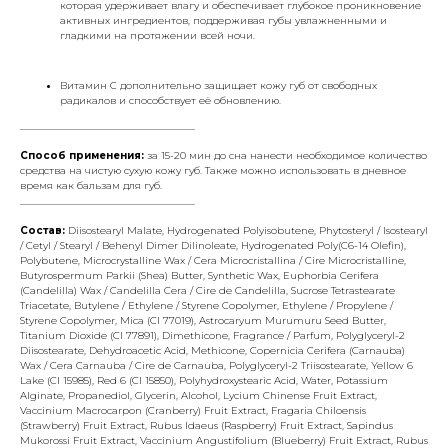
которая удерживает влагу и обеспечивает глубокое проникновение
активных ингредиентов, поддерживая губы увлажненными и
гладкими на протяжении всей ночи.
Витамин С дополнительно защищает кожу губ от свободных
радикалов и способствует её обновлению.
___________________________________
Способ применения:
за 15-20 мин до сна нанести необходимое количество
средства на чистую сухую кожу губ. Также можно использовать в дневное
время как бальзам для губ.
___________________________________
Состав:
Diisostearyl Malate, Hydrogenated Polyisobutene, Phytosteryl / Isostearyl
/ Cetyl / Stearyl / Behenyl Dimer Dilinoleate, Hydrogenated Poly(C6-14 Olefin),
Polybutene, Microcrystalline Wax / Cera Microcristallina / Cire Microcristalline,
Butyrospermum Parkii (Shea) Butter, Synthetic Wax, Euphorbia Cerifera
(Candelilla) Wax / Candelilla Cera / Cire de Candelilla, Sucrose Tetrastearate
Triacetate, Butylene / Ethylene / Styrene Copolymer, Ethylene / Propylene /
Styrene Copolymer, Mica (CI 77019), Astrocaryum Murumuru Seed Butter,
Titanium Dioxide (CI 77891), Dimethicone, Fragrance / Parfum, Polyglyceryl-2
Diisostearate, Dehydroacetic Acid, Methicone, Copernicia Cerifera (Carnauba)
Wax / Cera Carnauba / Cire de Carnauba, Polyglyceryl-2 Triisostearate, Yellow 6
Lake (CI 15985), Red 6 (CI 15850), Polyhydroxystearic Acid, Water, Potassium
Alginate, Propanediol, Glycerin, Alcohol, Lycium Chinense Fruit Extract,
Vaccinium Macrocarpon (Cranberry) Fruit Extract, Fragaria Chiloensis
(Strawberry) Fruit Extract, Rubus Idaeus (Raspberry) Fruit Extract, Sapindus
Mukorossi Fruit Extract, Vaccinium Angustifolium (Blueberry) Fruit Extract, Rubus