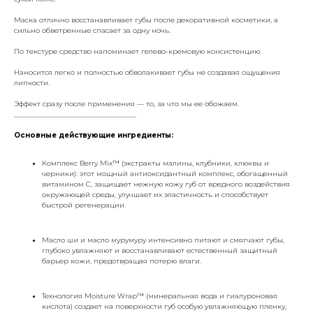
Маска отлично восстанавливает губы после декоративной косметики, а
сильно обветренные спасает за одну ночь.
По текстуре средство напоминает гелево-кремовую консистенцию.
Наносится легко и полностью обволакивает губы не создавая ощущения
липкости.
Эффект сразу после применения — то, за что мы ее обожаем.
___________________________________
Основные действующие ингредиенты:
Комплекс Berry Mix™ (экстракты малины, клубники, клюквы и
черники): этот мощный антиоксидантный комплекс, обогащенный
витамином С, защищает нежную кожу губ от вредного воздействия
окружающей среды, улучшает их эластичность и способствует
быстрой регенерации.
Масло ши и масло мурумуру интенсивно питают и смягчают губы,
глубоко увлажняют и восстанавливают естественный защитный
барьер кожи, предотвращая потерю влаги.
Технология Moisture Wrap™ (минеральная вода и гиалуроновая
кислота) создает на поверхности губ особую увлажняющую пленку,