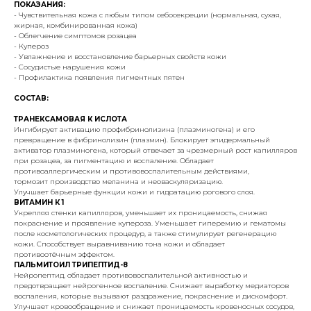
ПОКАЗАНИЯ:
- Чувствительная кожа с любым типом себосекреции (нормальная, сухая,
жирная, комбинированная кожа)
- Облегчение симптомов розацеа
- Купероз
- Увлажнение и восстановление барьерных свойств кожи
- Сосудистые нарушения кожи
- Профилактика появления пигментных пятен
СОСТАВ:
ТРАНЕКСАМОВАЯ К ИСЛОТА
Ингибирует активацию профибринолизина (плазминогена) и его
превращение в фибринолизин (плазмин). Блокирует эпидермальный
активатор плазминогена, который отвечает за чрезмерный рост капилляров
при розацеа, за пигментацию и воспаление. Обладает
противоаллергическим и противовоспалительным действиями,
тормозит производство меланина и неоваскуляризацию.
Улучшает барьерные функции кожи и гидратацию рогового слоя.
ВИТАМИН К 1
Укрепляя стенки капилляров, уменьшает их проницаемость, снижая
покраснение и проявление купероза. Уменьшает гиперемию и гематомы
после косметологических процедур, а также стимулирует регенерацию
кожи. Способствует выравниванию тона кожи и обладает
противоотёчным эффектом.
ПАЛЬМИТОИЛ ТРИПЕПТИД-8
Нейропептид, обладает противовоспалительной активностью и
предотвращает нейрогенное воспаление. Снижает выработку медиаторов
воспаления, которые вызывают раздражение, покраснение и дискомфорт.
Улучшает кровообращение и снижает проницаемость кровеносных сосудов,