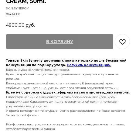
CREAM, 50ml.
SKIN SYNERGY
X1489680
4900,00
руб.
В КОРЗИНУ
Товары Skin Synergy доступны к покупке только после бесплатной
консультации по подбору ухода.
Получить консультацию.
Базовый уход за чувствительной кожей.
Крем разработан специально для уменьшения купероза и признаков
розацеа.
Благодаря транексамовой кислоте и витамину К (менадиону) крем
стабилизирует цвет лица, уменьшает проявления сосудистой сеточки.
Крем не содержит отдушек, эфирных масел и производных ментола.
Благодаря наличию аминокислот и физиологических липидов, крем
поддерживает барьерную функцию чувствительной кожи и помогает
удерживать влагу внутри.
У крема комфортная текстура, он легко распределяется по коже, оставляя
бархатистый финиш.
Комфортная текстура, легко распределяется по коже, увлажняет и питает,
оставляет бархатистый финиш.