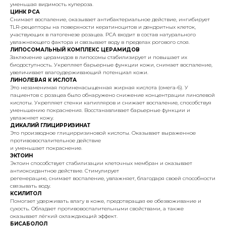
уменьшая видимость купероза.
ЦИНК PCA
Снимает воспаление, оказывает антибактериальное действие, ингибирует
TLR-рецепторы на поверхности кератиноцитов и дендритных клеток,
участвующих в патогенезе розацеа. PCA входит в состав натурального
увлажняющего фактора и связывает воду в пределах рогового слоя.
ЛИПОСОМАЛЬНЫЙ КОМПЛЕКС ЦЕРАМИДОВ
Заключение церамидов в липосомы стабилизирует и повышает их
биодоступность. Укрепляет барьерные функции кожи, снимает воспаление,
увеличивает влагоудерживающий потенциал кожи.
ЛИНОЛЕВАЯ К ИСЛОТА
Это незаменимая полиненасыщенная жирная кислота (омега-6). У
пациентов с розацеа было обнаружено снижение концентрации линолевой
кислоты. Укрепляет стенки капилляров и снижает воспаление, способствуя
уменьшению покраснения. Восстанавливает барьерные функции и
увлажняет кожу.
ДИКАЛИЙ ГЛИЦИРРИЗИНАТ
Это производное глицирризиновой кислоты. Оказывает выраженное
противовоспалительное действие
и уменьшает покраснение.
ЭКТОИН
Эктоин способствует стабилизации клеточных мембран и оказывает
антиоксидантное действие. Стимулирует
регенерацию, снимает воспаление, увлажняет, благодаря своей способности
связывать воду.
КСИЛИТОЛ
Помогает удерживать влагу в коже, предотвращая ее обезвоживание и
сухость. Обладает противовоспалительными свойствами, а также
оказывает лёгкий охлаждающий эффект.
БИСАБОЛОЛ