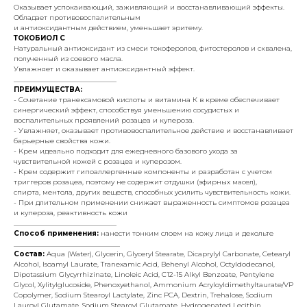
Оказывает успокаивающий, заживляющий и восстанавливающий эффекты.
Обладает противовоспалительным
и антиоксидантным действием, уменьшает эритему.
ТОКОБИОЛ C
Натуральный антиоксидант из смеси токоферолов, фитостеролов и сквалена,
полученный из соевого масла.
Увлажняет и оказывает антиоксидантный эффект.
______________________________
ПРЕИМУЩЕСТВА:
- Сочетание транексамовой кислоты и витамина К в креме обеспечивает
синергический эффект, способствуя уменьшению сосудистых и
воспалительных проявлений розацеа и купероза.
- Увлажняет, оказывает противовоспалительное действие и восстанавливает
барьерные свойства кожи.
- Крем идеально подходит для ежедневного базового ухода за
чувствительной кожей с розацеа и куперозом.
- Крем содержит гипоаллергенные компоненты и разработан с учетом
триггеров розацеа, поэтому не содержит отдушки (эфирных масел),
спирта, ментола, других веществ, способных усилить чувствительность кожи.
- При длительном применении снижает выраженность симптомов розацеа
и купероза, реактивность кожи
______________________________
Способ применения:
нанести тонким слоем на кожу лица и декольте
_______________________________
Состав:
Aqua (Water), Glycerin, Glyceryl Stearate, Dicaprylyl Carbonate, Cetearyl
Alcohol, Isoamyl Laurate, Tranexamic Acid, Behenyl Alcohol, Octyldodecanol,
Dipotassium Glycyrrhizinate, Linoleic Acid, C12-15 Alkyl Benzoate, Pentylene
Glycol, Xylitylglucoside, Phenoxyethanol, Ammonium Acryloyldimethyltaurate/VP
Copolymer, Sodium Stearoyl Lactylate, Zinc PCA, Dextrin, Trehalose, Sodium
Lauroyl Glutamate, Sodium Stearoyl Glutamate, Hydrogenated Lecithin,