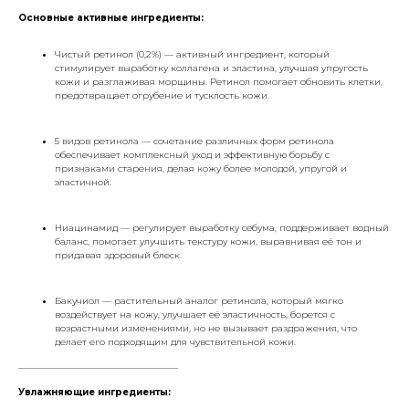
Основные активные ингредиенты:
Чистый ретинол (0,2%) — активный ингредиент, который
стимулирует выработку коллагена и эластина, улучшая упругость
кожи и разглаживая морщины. Ретинол помогает обновить клетки,
предотвращает огрубение и тусклость кожи.
5 видов ретинола — сочетание различных форм ретинола
обеспечивает комплексный уход и эффективную борьбу с
признаками старения, делая кожу более молодой, упругой и
эластичной.
Ниацинамид — регулирует выработку себума, поддерживает водный
баланс, помогает улучшить текстуру кожи, выравнивая её тон и
придавая здоровый блеск.
Бакучиол — растительный аналог ретинола, который мягко
воздействует на кожу, улучшает её эластичность, борется с
возрастными изменениями, но не вызывает раздражения, что
делает его подходящим для чувствительной кожи.
___________________________________
Увлажняющие ингредиенты: