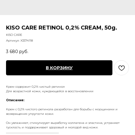
KISO СARE RETINOL 0,2% CREAM, 50g.
KISO CARE
Артикул:
X3374118
3 680
руб.
В КОРЗИНУ
Крем содержит 0,2% чистый ретинол
Для возрастной кожи, нуждающейся в восстановлении
Описание:
Крем с 0,2% чистого ретинола разработан для борьбы с морщинами и
возвращения упругости кожи.
Он увлажняет, стимулирует выработку коллагена и эластина, устраняет
тусклость и поддерживает здоровый и молодой вид кожи.
___________________________________