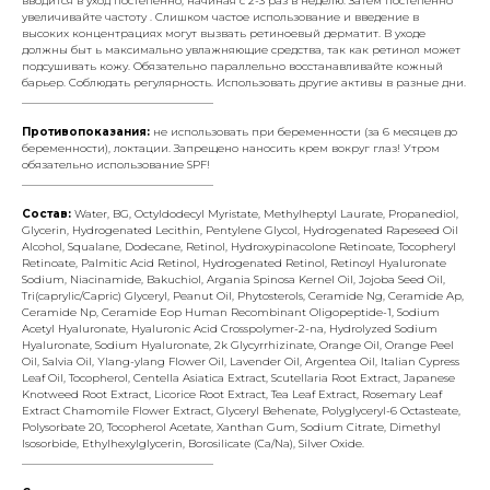
вводится в уход постепенно, начиная с 2-3 раз в неделю. Затем постепенно
увеличивайте частоту . Слишком частое использование и введение в
высоких концентрациях могут вызвать ретиноевый дерматит. В уходе
должны быт ь максимально увлажняющие средства, так как ретинол может
подсушивать кожу. Обязательно параллельно восстанавливайте кожный
барьер. Соблюдать регулярность. Использовать другие активы в разные дни.
___________________________________
Противопоказания:
не использовать при беременности (за 6 месяцев до
беременности), локтации. Запрещено наносить крем вокруг глаз! Утром
обязательно использование SPF!
___________________________________
Состав:
Water, BG, Octyldodecyl Myristate, Methylheptyl Laurate, Propanediol,
Glycerin, Hydrogenated Lecithin, Pentylene Glycol, Hydrogenated Rapeseed Oil
Alcohol, Squalane, Dodecane, Retinol, Hydroxypinacolone Retinoate, Tocopheryl
Retinoate, Palmitic Acid Retinol, Hydrogenated Retinol, Retinoyl Hyaluronate
Sodium, Niacinamide, Bakuchiol, Argania Spinosa Kernel Oil, Jojoba Seed Oil,
Tri(caprylic/Capric) Glyceryl, Peanut Oil, Phytosterols, Ceramide Ng, Ceramide Ap,
Ceramide Np, Ceramide Eop Human Recombinant Oligopeptide-1, Sodium
Acetyl Hyaluronate, Hyaluronic Acid Crosspolymer-2-na, Hydrolyzed Sodium
Hyaluronate, Sodium Hyaluronate, 2k Glycyrrhizinate, Orange Oil, Orange Peel
Oil, Salvia Oil, Ylang-ylang Flower Oil, Lavender Oil, Argentea Oil, Italian Cypress
Leaf Oil, Tocopherol, Centella Asiatica Extract, Scutellaria Root Extract, Japanese
Knotweed Root Extract, Licorice Root Extract, Tea Leaf Extract, Rosemary Leaf
Extract Chamomile Flower Extract, Glyceryl Behenate, Polyglyceryl-6 Octasteate,
Polysorbate 20, Tocopherol Acetate, Xanthan Gum, Sodium Citrate, Dimethyl
Isosorbide, Ethylhexylglycerin, Borosilicate (Ca/Na), Silver Oxide.
___________________________________