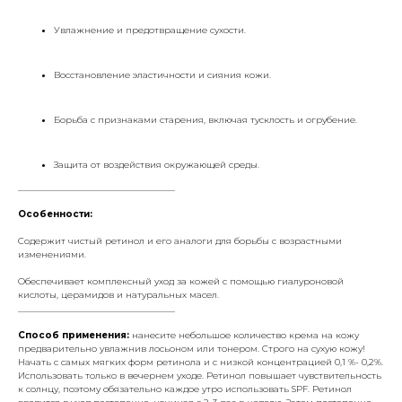
Увлажнение и предотвращение сухости.
Восстановление эластичности и сияния кожи.
Борьба с признаками старения, включая тусклость и огрубение.
Защита от воздействия окружающей среды.
___________________________________
Особенности:
Содержит чистый ретинол и его аналоги для борьбы с возрастными
изменениями.
Обеспечивает комплексный уход за кожей с помощью гиалуроновой
кислоты, церамидов и натуральных масел.
___________________________________
Способ применения:
нанесите небольшое количество крема на кожу
предварительно увлажнив лосьоном или тонером. Строго на сухую кожу!
Начать с самых мягких форм ретинола и с низкой концентрацией 0,1 %- 0,2%.
Использовать только в вечернем уходе. Ретинол повышает чувствительность
к солнцу, поэтому обязательно каждое утро использовать SPF. Ретинол