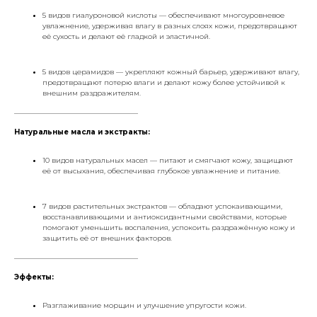
5 видов гиалуроновой кислоты — обеспечивают многоуровневое
увлажнение, удерживая влагу в разных слоях кожи, предотвращают
её сухость и делают её гладкой и эластичной.
5 видов церамидов — укрепляют кожный барьер, удерживают влагу,
предотвращают потерю влаги и делают кожу более устойчивой к
внешним раздражителям.
___________________________________
Натуральные масла и экстракты:
10 видов натуральных масел — питают и смягчают кожу, защищают
её от высыхания, обеспечивая глубокое увлажнение и питание.
7 видов растительных экстрактов — обладают успокаивающими,
восстанавливающими и антиоксидантными свойствами, которые
помогают уменьшить воспаления, успокоить раздражённую кожу и
защитить её от внешних факторов.
___________________________________
Эффекты:
Разглаживание морщин и улучшение упругости кожи.