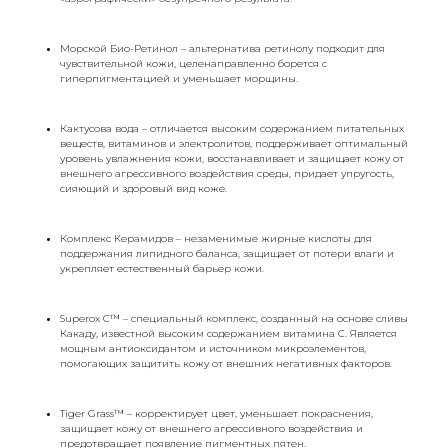
Морской Био-Ретинол – альтернатива ретинолу подходит для
чувствительной кожи, целенаправленно борется с
гиперпигментацией и уменьшает морщины.
Кактусова вода – отличается высоким содержанием питательных
веществ, витаминов и электролитов, поддерживает оптимальный
уровень увлажнения кожи, восстанавливает и защищает кожу от
внешнего агрессивного воздействия среды, придает упругость,
сияющий и здоровый вид коже.
Комплекс Керамидов – незаменимые жирные кислоты для
поддержания липидного баланса, защищает от потери влаги и
укрепляет естественный барьер кожи.
Superox C™ – специальный комплекс, созданный на основе сливы
Какаду, известной высоким содержанием витамина С. Является
мощным антиоксидантом и источником микроэлементов,
помогающих защитить кожу от внешних негативных факторов.
Tiger Grass™ – корректирует цвет, уменьшает покраснения,
защищает кожу от внешнего агрессивного воздействия и
предотвращает появление пигментных пятен.