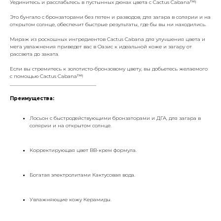
Уединитесь и расслабьтесь в пустынных дюнах цвета с Cactus Cabana™!
Это бунгало с бронзаторами без пятен и разводов, для загара в солярии и на
открытом солнце, обеспечит быстрые результаты, где бы вы ни находились.
Мираж из роскошных ингредиентов Cactus Cabana для улучшения цвета и
мега увлажнения приведет вас в Оазис к идеальной коже и загару от
рассвета до заката.
Если вы стремитесь к золотисто-бронзовому цвету, вы добьетесь желаемого
с помощью Cactus Cabana™!
___________________________________
Преимущества:
Лосьон с быстродействующими бронзаторами и ДГА, для загара в
солярии и на открытом солнце.
Корректирующая цвет BB-крем формула.
Богатая электролитами Кактусовая вода.
Увлажняющие кожу Керамиды.