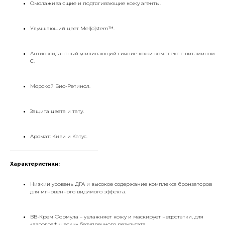
Омолаживающие и подтягивающие кожу агенты.
Улучшающий цвет Mel[o]stem™.
Антиоксидантный усиливающий сияние кожи комплекс с витамином
С.
Морской Био-Ретинол.
Защита цвета и тату.
Аромат: Киви и Катус.
___________________________________
Характеристики:
Низкий уровень ДГА и высокое содержание комплекса бронзаторов
для мгновенного видимого эффекта.
BB-Крем Формула – увлажняет кожу и маскирует недостатки, для
«аэрографически» безупречного результата.