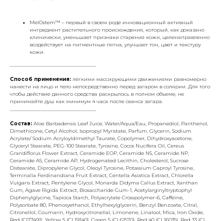
MelOstem™ – первый в своем роде инновационный активный
ингредиент растительного происхождения, который, как доказано
клинически, уменьшает признаки старения кожи, целенаправленно
воздействует на пигментные пятна, улучшает тон, цвет и текстуру
кожи.
___________________________________
Способ применения:
лёгкими массирующими движениями равномерно
нанести на лицо и тело непосредственно перед загаром в солярии. Для того
чтобы действие данного средства раскрылось в полном объеме, не
принимайте душ как минимум 4 часа после сеанса загара.
___________________________________
Состав:
Aloe Barbadensis Leaf Juice, Water/Aqua/Eau, Propanediol, Panthenol,
Dimethicone, Cetyl Alcohol, Isopropyl Myristate, Parfum, Glycerin, Sodium
Acrylate/ Sodium Acryloyldimethyl Taurate, Copolymer, Dihydroxyacetone,
Glyceryl Stearate, PEG-100 Stearate, Tyrosine, Cocos Nucifera Oil, Cereus
Grandiflorus Flower Extract, Ceramide EOP, Ceramide NS, Ceramide NP,
Ceramide AS, Ceramide AP, Hydrogenated Lecithin, Cholesterol, Sucrose
Distearate, Dipropylene Glycol, Oleoyl Tyrosine, Potassium Caproyl Tyrosine,
Terminalia Ferdinandiana Fruit Extract, Centella Asiatica Extract, Chlorella
Vulgaris Extract, Pentylene Glycol, Monarda Didyma Callus Extract, Xanthan
Gum, Agave Rigida Extract, Biosaccharide Gum-1, Acetylarginyltryptophyl
Diphenylglycine, Tapioca Starch, Polyacrylate Crosspolymer-6, Caffeine,
Polysorbate 80, Phenoxyethanol, Ethylhexylglycerin, Benzyl Benzoate, Citral,
Citronellol, Coumarin, Hydroxycitronellal, Limonene, Linalool, Mica, Iron Oxide,
Red (CI77491), Yellow 5 (CI 19140), Green 5 (CI 61570), Red 40 (CI 16035), Red 33 (CI