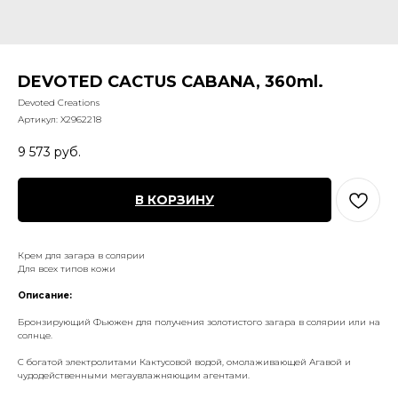
DEVOTED CACTUS CABANA, 360ml.
Devoted Creations
Артикул:
X2962218
9 573
руб.
В КОРЗИНУ
Крем для загара в солярии
Для всех типов кожи
Описание:
Бронзирующий Фьюжен для получения золотистого загара в солярии или на
солнце.
С богатой электролитами Кактусовой водой, омолаживающей Агавой и
чудодейственными мегаувлажняющим агентами.