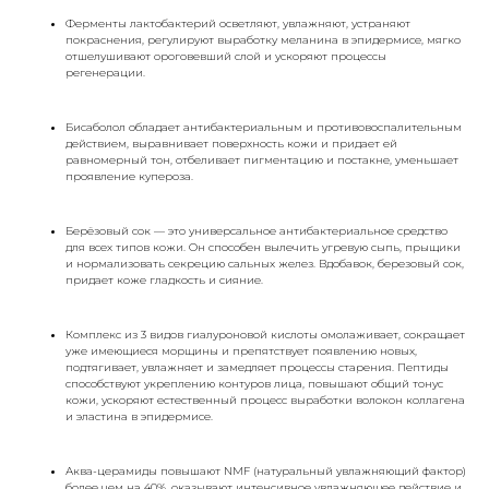
Ферменты лактобактерий осветляют, увлажняют, устраняют
покраснения, регулируют выработку меланина в эпидермисе, мягко
отшелушивают ороговевший слой и ускоряют процессы
регенерации.
Бисаболол обладает антибактериальным и противовоспалительным
действием, выравнивает поверхность кожи и придает ей
равномерный тон, отбеливает пигментацию и постакне, уменьшает
проявление купероза.
Берёзовый сок — это универсальное антибактериальное средство
для всех типов кожи. Он способен вылечить угревую сыпь, прыщики
и нормализовать секрецию сальных желез. Вдобавок, березовый сок,
придает коже гладкость и сияние.
Комплекс из 3 видов гиалуроновой кислоты омолаживает, сокращает
уже имеющиеся морщины и препятствует появлению новых,
подтягивает, увлажняет и замедляет процессы старения. Пептиды
способствуют укреплению контуров лица, повышают общий тонус
кожи, ускоряют естественный процесс выработки волокон коллагена
и эластина в эпидермисе.
Аква-церамиды повышают NMF (натуральный увлажняющий фактор)
более чем на 40%, оказывают интенсивное увлажняющее действие и