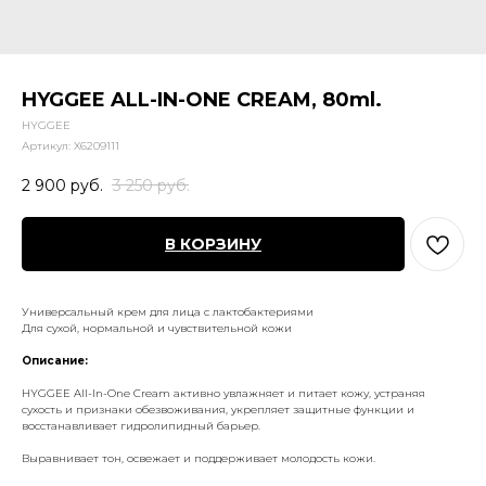
HYGGEE ALL-IN-ONE CREAM, 80ml.
HYGGEE
Артикул:
X6209111
2 900
руб.
3 250
руб.
В КОРЗИНУ
Универсальный крем для лица с лактобактериями
Для сухой, нормальной и чувствительной кожи
Описание:
HYGGEE All-In-One Cream активно увлажняет и питает кожу, устраняя
сухость и признаки обезвоживания, укрепляет защитные функции и
восстанавливает гидролипидный барьер.
Выравнивает тон, освежает и поддерживает молодость кожи.