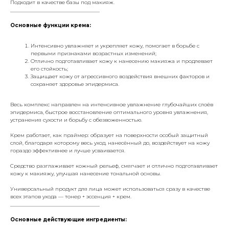
Подходит в качестве базы под макияж.
___________________________________
Основные функции крема:
Интенсивно увлажняет и укрепляет кожу, помогает в борьбе с
первыми признаками возрастных изменений;
Отлично подготавливает кожу к нанесению макияжа и продлевает
его стойкость;
Защищает кожу от агрессивного воздействия внешних факторов и
сохраняет здоровье эпидермиса.
Весь комплекс направлен на интенсивное увлажнение глубочайших слоёв
эпидермиса, быстрое восстановление оптимального уровня увлажнения,
устранения сухости и борьбу с обезвоженностью.
Крем работает, как праймер: образует на поверхности особый защитный
слой, благодаря которому весь уход, нанесённый до, воздействует на кожу
гораздо эффективнее и лучше усваивается.
Средство разглаживает кожный рельеф, смягчает и отлично подготавливает
кожу к макияжу, улучшая нанесение тональной основы.
Универсальный продукт для лица может использоваться сразу в качестве
всех этапов ухода — тонер + эссенция + крем.
___________________________________
Основные действующие ингредиенты: