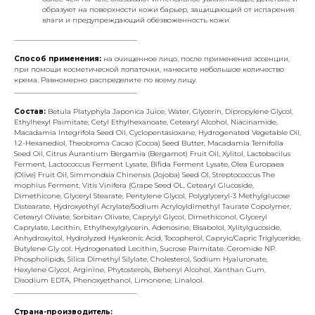
образуют на поверхности кожи барьер, защищающий от испарения
влаги и предупреждающий обезвоженность кожи.
___________________________________
Способ применения:
на очищенное лицо, после применения эссенции,
при помощи косметической лопаточки, нанесите небольшое количество
крема. Равномерно распределите по всему лицу.
___________________________________
Состав:
Betula Platyphyla Japonica Juice, Water, Glycerin, Dipropylene Glycol,
Ethylhexyl Paimitate, Cetyl Ethylhexanoate, Cetearyl Alcohol, Niacinamide,
Macadamia Integrifola Seed Oil, Cyclopentasioxane, Hydrogenated Vegetable Oil,
1.2-Hexanediol, Theobroma Cacao (Cocoa) Seed Butter, Macadamia Ternifolia
Seed Oil, Citrus Aurantium Bergamia (Bergamot) Fruit Oil, Xylitol, Lactobacilus
Ferment, Lactococcus Ferment Lysate, Bifida Ferment Lysate, Olea Europaea
(Olive) Fruit Oil, Simmondsia Chinensis (Jojoba) Seed OI, Streptococcus The
mophius Ferment, Vitis Vinifera (Grape Seed OL, Cetearyl Glucoside,
Dimethicone, Glyceryl Stearate, Pentylene Glycol, Polyglyceryl-3 Methylglucose
Distearate, Hydroxyethyl Acrylate/Sodium Acryloyldimethyl Taurate Copolymer,
Cetearyl Olivate, Sorbitan Olivate, Caprylyl Glycol, Dimethiconol, Glyceryl
Caprylate, Lecithin, Ethylhexylglycerin, Adenosine, Bisabolol, Xylitylgucoside,
Anhydroxyitol, Hydrolyzed Hyakronic Acid, Tocopherol, Capryic/Capric Triglyceride,
Butylene Gly col. Hydrogenated Lecithin, Sucrose Paimitate. Ceromide NP.
Phospholipids, Silica Dimethyl Silylate, Cholesterol, Sodium Hyaluronate,
Hexylene Glycol, Arginine, Phytosterols, Behenyl Alcohol, Xanthan Gum,
Disodium EDTA, Phenoxyethanol, Limonene, Linalool.
___________________________________
Страна-производитель: