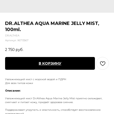
DR.ALTHEA AQUA MARINE JELLY MIST,
100ml.
DR.ALTHEA
Артикул:
X6713567
2 750
руб.
В КОРЗИНУ
Увлажняющий мист с морской водой и ПДРН
Для всех типов кожи
Описание:
Увлажняющий мист Dr.Althea Aqua Marine Jelly Mist приятно охлаждает,
смягчает и питает кожу, придаёт здоровое сияние.
Поддерживает упругость и эластичность, способствует восстановлению
повреждений.