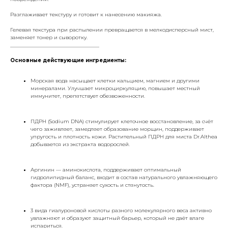
Разглаживает текстуру и готовит к нанесению макияжа.
Гелевая текстура при распылении превращается в мелкодисперсный мист,
заменяет тонер и сыворотку.
___________________________________
Основные действующие ингредиенты:
Морская вода насыщает клетки кальцием, магнием и другими
минералами. Улучшает микроциркуляцию, повышает местный
иммунитет, препятствует обезвоженности.
ПДРН (Sodium DNA) стимулирует клеточное восстановление, за счёт
чего заживляет, замедляет образование морщин, поддерживает
упругость и плотность кожи. Растительный ПДРН для миста Dr.Althea
добывается из экстракта водорослей.
Аргинин — аминокислота, поддерживает оптимальный
гидролипидный баланс, входит в состав натурального увлажняющего
фактора (NMF), устраняет сухость и стянутость.
3 вида гиалуроновой кислоты разного молекулярного веса активно
увлажняют и образуют защитный барьер, который не даёт влаге
испариться.