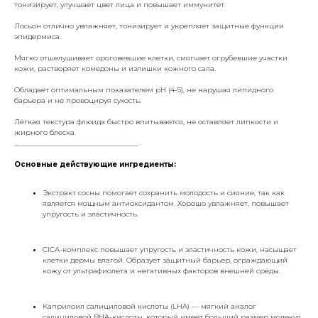
тонизирует, улучшает цвет лица и повышает иммунитет.
Лосьон отлично увлажняет, тонизирует и укрепляет защитные функции
эпидермиса.
Мягко отшелушивает ороговевшие клетки, смягчает огрубевшие участки
кожи, растворяет комедоны и излишки кожного сала.
Обладает оптимальным показателем pH (4-5), не нарушая липидного
барьера и не провоцируя сухость.
Лёгкая текстура флюида быстро впитывается, не оставляет липкости и
жирного блеска.
___________________________________
Основные действующие ингредиенты:
Экстракт сосны помогает сохранить молодость и сияние, так как
является мощным антиоксидантом. Хорошо увлажняет, повышает
упругость и эластичность.
CICA-комплекс повышает упругость и эластичность кожи, насыщает
клетки дермы влагой. Образует защитный барьер, ограждающий
кожу от ультрафиолета и негативных факторов внешней среды.
Каприлоил салициловой кислоты (LHA) — мягкий аналог
салициловой BHA-кислоты, который имеет больший размер молекул,