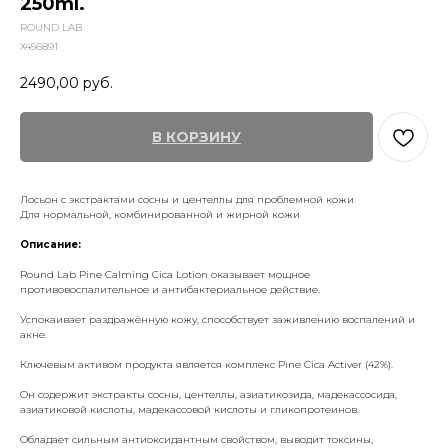
250ml.
ROUND LAB
X456891
2490,00
руб.
В КОРЗИНУ
Лосьон с экстрактами сосны и центеллы для проблемной кожи
Для нормальной, комбинированной и жирной кожи
Описание:
Round Lab Pine Calming Cica Lotion
оказывает мощное
противовоспалительное и антибактериальное действие.
Успокаивает раздражённую кожу, способствует заживлению воспалений и
акне.
Ключевым активом продукта является комплекс Pine Cica Activer (42%).
Он содержит экстракты сосны, центеллы, азиатикозида, мадекассосида,
азиатиковой кислоты, мадекассовой кислоты и гликопротеинов.
Обладает сильным антиоксидантным свойством, выводит токсины,