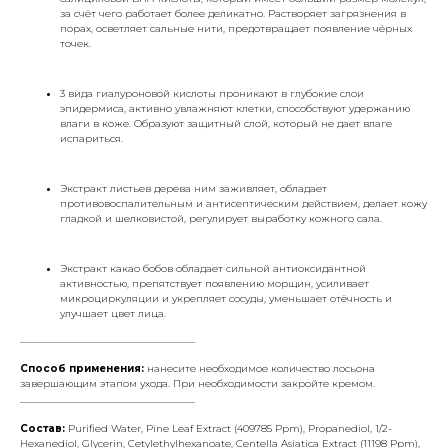
за счёт чего работает более деликатно. Растворяет загрязнения в
порах, осветляет сальные нити, предотвращает появление чёрных
точек.
3 вида гиалуроновой кислоты проникают в глубокие слои
эпидермиса, активно увлажняют клетки, способствуют удержанию
влаги в коже. Образуют защитный слой, который не дает влаге
испариться.
Экстракт листьев дерева ним заживляет, обладает
противовоспалительным и антисептическим действием, делает кожу
гладкой и шелковистой, регулирует выработку кожного сала.
Экстракт какао бобов обладает сильной антиоксидантной
активностью, препятствует появлению морщин, усиливает
микроциркуляции и укрепляет сосуды, уменьшает отёчность и
улучшает цвет лица.
___________________________________
Способ применения:
нанесите необходимое количество лосьона
завершающим этапом ухода. При необходимости закройте кремом.
___________________________________
Состав:
Purified Water, Pine Leaf Extract (409785 Ppm), Propanediol, 1/2-
Hexanediol, Glycerin, Cetylethylhexanoate, Centella Asiatica Extract (11198 Ppm),