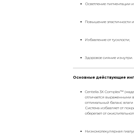
Осветление пигментации и
Повышение эластичности и
Избавление от тусклости;
Здоровое сияние изнутри.
__________________________________
Основные действующие ин
Centella 3X Complex™ (мад
отличается выраженными 
оптимальный баланс влаги 
Система избавляет от покр
оберегает от окислительног
Низкомолекулярная гиалур