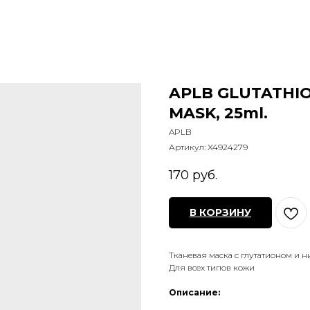
APLB GLUTATHIO
MASK, 25ml.
APLB
Артикул:
X4924279
170
руб.
В КОРЗИНУ
Тканевая маска с глутатионом и
Для всех типов кожи
Описание: