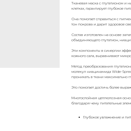
Тканевая маска с глутатионом и 
клетках, гарантирует глубокое пи
Она помогает справиться с пигм
тон покрова и дарит здоровое све
Состав изготовлен на основе запат
объединяющего глутатион, ниацин
Эти компоненты в синергии эффе
кожного сала, выравнивают микро
Метод преобразования глутатиона
молекул ниацинамида Wide-Spre
проникать в ткани максимально г
Это помогает достичь более выра
Многослойная целлюлозная основа
благодаря чему питательные элем
Глубокое увлажнение и пит