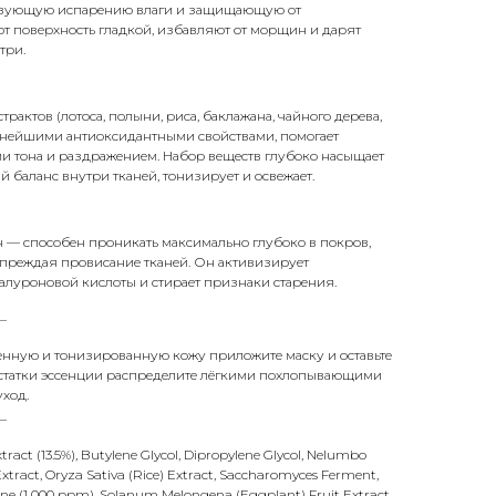
ствующую испарению влаги и защищающую от
т поверхность гладкой, избавляют от морщин и дарят
три.
трактов (лотоса, полыни, риса, баклажана, чайного дерева,
нейшими антиоксидантными свойствами, помогает
и тона и раздражением. Набор веществ глубоко насыщает
й баланс внутри тканей, тонизирует и освежает.
 — способен проникать максимально глубоко в покров,
упреждая провисание тканей. Он активизирует
алуроновой кислоты и стирает признаки старения.
_
нную и тонизированную кожу приложите маску и оставьте
ё, остатки эссенции распределите лёгкими похлопывающими
ход.
_
xtract (13.5%), Butylene Glycol, Dipropylene Glycol, Nelumbo
xtract, Oryza Sativa (Rice) Extract, Saccharomyces Ferment,
ne (1 000 ppm), Solanum Melongena (Eggplant) Fruit Extract,