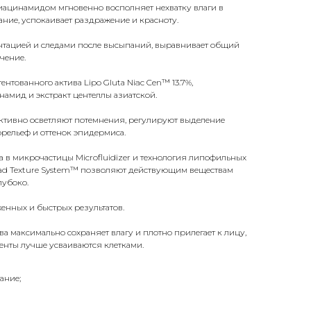
ниацинамидом мгновенно восполняет нехватку влаги в
тание, успокаивает раздражение и красноту.
ентацией и следами после высыпаний, выравнивает общий
чение.
ентованного актива Lipo Glutа Niac Cen™ 13.7%,
амид и экстракт центеллы азиатской.
ктивно осветляют потемнения, регулируют выделение
рельеф и оттенок эпидермиса.
 в микрочастицы Microfluidizer и технология липофильных
ad Texture System™ позволяют действующим веществам
лубоко.
женных и быстрых результатов.
 максимально сохраняет влагу и плотно прилегает к лицу,
енты лучше усваиваются клетками.
ание;