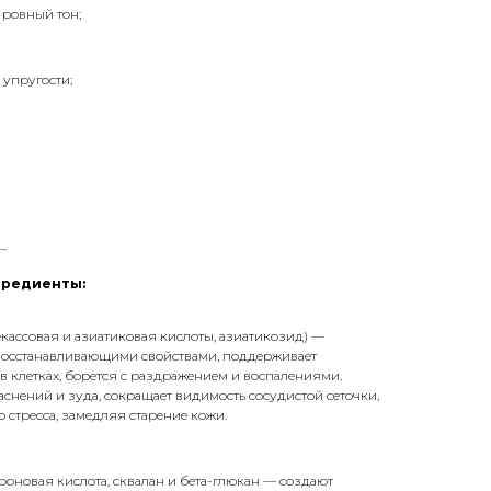
 ровный тон;
 упругости;
_
гредиенты:
екассовая и азиатиковая кислоты, азиатикозид) —
восстанавливающими свойствами, поддерживает
в клетках, борется с раздражением и воспалениями.
аснений и зуда, сокращает видимость сосудистой сеточки,
о стресса, замедляя старение кожи.
оновая кислота, сквалан и бета-глюкан — создают