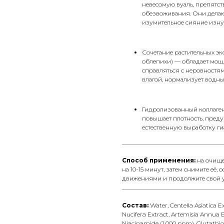
невесомую вуаль, препят
обезвоживания. Они делаю
изумительное сияние изну
Сочетание растительных экс
облепихи) — обладает мощ
справляться с неровностям
влагой, нормализует водны
Гидролизованный коллаген
повышает плотность, пред
естественную выработку ги
__________________________________
Способ применения:
на очище
на 10-15 минут, затем снимите е
движениями и продолжите свой у
__________________________________
Состав:
Water, Centella Asiatica E
Nucifera Extract, Artemisia Annua E
Niacinamide (1 000 ppm), Glutathio