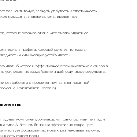
т повысить тонус, вернуть упругость и эластичность,
ские морщины, а также заломы, вызванные
дов, которые оказывают сильное омолаживающее
материала графена, который сочетает тонкость,
оводность и химическую устойчивость.
печивать быстрое и эффективное проникновение активов в
но усиливает их воздействие и даёт ощутимые результаты.
и разработана с применением запатентованной
molecule Transmission Domain).
_
мпоненты:
идный компонент, сочетающий транспортный пептид и
ина типа А. Эта комбинация эффективно сокращает
пятствует образованию новых, разглаживает заломы,
ичность, сужает поры.