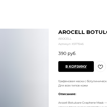
AROCELL BOTULC
AROCELL
Артикул:
X5171546
390
руб.
В КОРЗИНУ
Графеновая маска с ботулиничес
Для всех типов кожи
Описание:
Arocell Botulcare Graphene Mask
—
кожи с признаками возрастных и