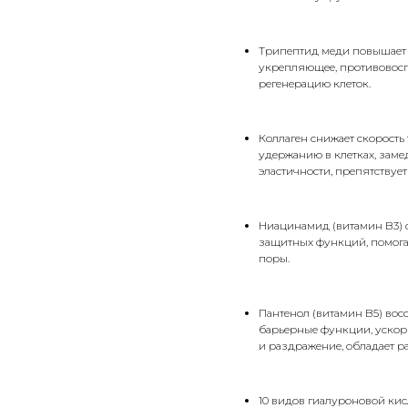
Трипептид меди повышает с
укрепляющее, противовосп
регенерацию клеток.
Коллаген снижает скорость
удержанию в клетках, зам
эластичности, препятствует
Ниацинамид (витамин B3) 
защитных функций, помога
поры.
Пантенол (витамин B5) вос
барьерные функции, ускор
и раздражение, обладает 
10 видов гиалуроновой кис