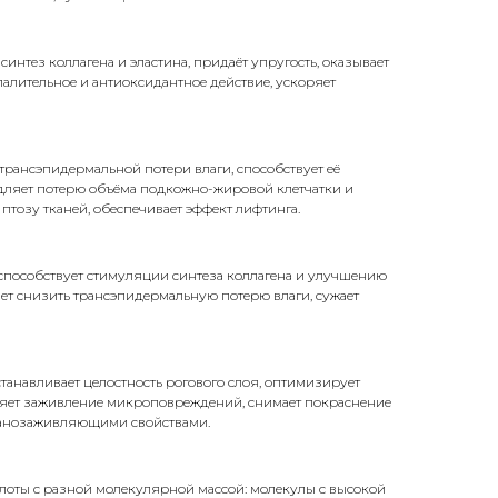
интез коллагена и эластина, придаёт упругость, оказывает
алительное и антиоксидантное действие, ускоряет
 трансэпидермальной потери влаги, способствует её
едляет потерю объёма подкожно-жировой клетчатки и
 птозу тканей, обеспечивает эффект лифтинга.
способствует стимуляции синтеза коллагена и улучшению
ет снизить трансэпидермальную потерю влаги, сужает
станавливает целостность рогового слоя, оптимизирует
яет заживление микроповреждений, снимает покраснение
ранозаживляющими свойствами.
лоты с разной молекулярной массой: молекулы с высокой