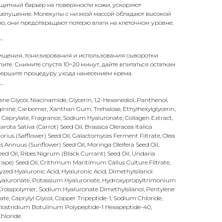
ащитный барьер на поверхности кожи, ускоряют
елушение. Молекулы с низкой массой обладают высокой
, они предотвращают потерю влаги на клеточном уровне.
_
чищения, тонизирования и использования сыворотки
лите. Снимите спустя 10−20 минут, дайте впитаться остаткам
вершите процедуру ухода нанесением крема.
_
ne Glycol, Niacinamide, Glycerin, 1,2-Hexanediol, Panthenol,
rginine, Carbomer, Xanthan Gum, Trehalose, Ethylhexylglycerin,
 Caprylate, Fragrance, Sodium Hyaluronate, Collagen Extract,
rota Sativa (Carrot) Seed Oil, Brassica Oleracea Italica
orius (Safflower) Seed Oil, Galactomyces Ferment Filtrate, Olea
us Annuus (Sunflower) Seed Oil, Moringa Oleifera Seed Oil,
d Oil, Ribes Nigrum (Black Currant) Seed Oil, Undaria
(Grape) Seed Oil, Crithmum Maritimum Callus Culture Filtrate,
zed Hyaluronic Acid, Hyaluronic Acid, Dimethylsilanol
yaluronate, Potassium Hyaluronate, Hydroxypropyltrimonium
rosspolymer, Sodium Hyaluronate Dimethylsilanol, Pentylene
te, Caprylyl Glycol, Copper Tripeptide-1, Sodium Chloride,
lostridium Botulinum Polypeptide-1 Hexapeptide-40,
hloride.