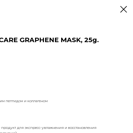
ARE GRAPHENE MASK, 25g.
ким пептидом и коллагеном
 продукт для экспресс-увлажнения и восстановления
зменений.