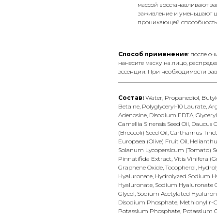
массой восстанавливают з
заживление и уменьшают ш
проникающей способностью
__________________________________
Способ применения
: после о
нанесите маску на лицо, распреде
эссенции. При необходимости за
__________________________________
Состав:
Water, Propanediol, Butyle
Betaine, Polyglyceryl-10 Laurate, A
Adenosine, Disodium EDTA, Glyceryl
Camellia Sinensis Seed Oil, Daucus Ca
(Broccoli) Seed Oil, Carthamus Tinct
Europaea (Olive) Fruit Oil, Helianth
Solanum Lycopersicum (Tomato) See
Pinnatifida Extract, Vitis Vinifera 
Graphene Oxide, Tocopherol, Hydroly
Hyaluronate, Hydrolyzed Sodium H
Hyaluronate, Sodium Hyaluronate C
Glycol, Sodium Acetylated Hyalurona
Disodium Phosphate, Methionyl r-C
Potassium Phosphate, Potassium C