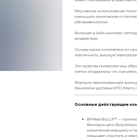
Регулярное использование помогае
уменьшить мимические и статиче
обезвоженностью.
Включает в себя комплекс пепти
воздействие.
Основа маски изготовлена из нано
эластичность, высокую электропр
Эти свойства позволяют ему обес
клетки эпидермиса, что значитель
Формула пропитывающей эссенци
технологии доставки MTD (Macro-
__________________________________
Основные действующие ко
BPMed-BoLCA™ — полипепт
белковую цепь ботулотокс
мимические морщины и пре
повышает упругость и эласт