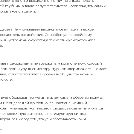
олее точеной и выраженной, отлично справляется с
 глубины, а также запускает синтезе коллагена, тем самым
ризнаков старения.
в дерева Ним оказывает выраженное антисептическое,
оспалительное действие. Способствует скорейшему
ий, устранению сухости, а также стимулирует синтез
ы.
пает прекрасным антивозрастным компонентом, который
лотности и улучшению структуры эпидермиса, а также даёт
вие, которое помогает выровнять общий тон кожи и
склости.
вует образованию меланина, тем самым оберегая кожу от
и и придавая ей яркость, оказывает сильнейший
фект, уменьшая количество прыщей, высыпаний и очагов
ряет клеточную активность и стимулирует синтез
держивая молодость, тонус и эластичность кожи.
_