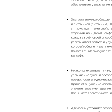
обеспечивает увлажнение,
Экстракт инжира обладает
и витаминов (витамин А, В
антиоксидантными свойств
старения, но и дарит комфо
коже, а за счёт своей спос
разглаживает рельеф и улу
который обеспечивает нежн
помогая тщательно удалять
рельефа.
Низкомолекулярная гиалур
увлажнение сухой и обезв
поверхности эпидермиса, 
придают ощущение наполне
значительное уменьшение 
повышается эластичность и
Аденозин устраняет возра