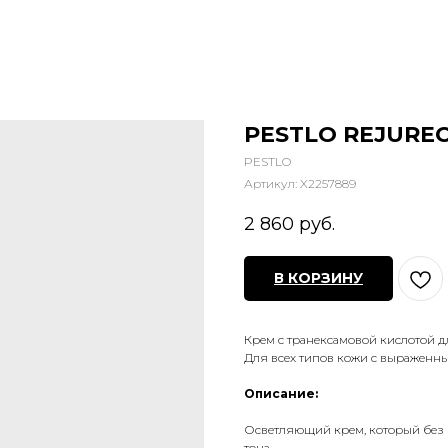
PESTLO REJUREC
PESTLO
Артикул:
X2257889
2 860
руб.
В КОРЗИНУ
Крем с транексамовой кислотой 
Для всех типов кожи с выражен
Описание:
Осветляющий крем, который без п
тона.