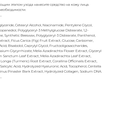
щим этапом ухода нанесите средство на кожу лица.
необходимости.
_
lyceride, Cetearyl Alcohol, Niacinamide, Pentylene Glycol,
panediol, Polyglyceryl-3 Methylglucose Distearate, 1,2-
e, Synthetic Beeswax, Polyglyceryl-3 Distearate, Panthenol,
xtract, Ficus Carica (Fig) Fruit Extract, Glucose, Carbomer,
id, Bisabolol, Caprylyl Glycol, Fructooligosaccharides,
ssium Glycyrrhizate, Melia Azadirachta Flower Extract, Glyceryl
m Sanctum Leaf Extract, Melia Azadirachta Leaf Extract,
onga (Turmeric) Root Extract, Corallina Officinalis Extract,
 Salicylic Acid, Hydrolyzed Hyaluronic Acid, Tocopherol, Centella
 Pinus Pinaster Bark Extract, Hydrolyzed Collagen, Sodium DNA.
_