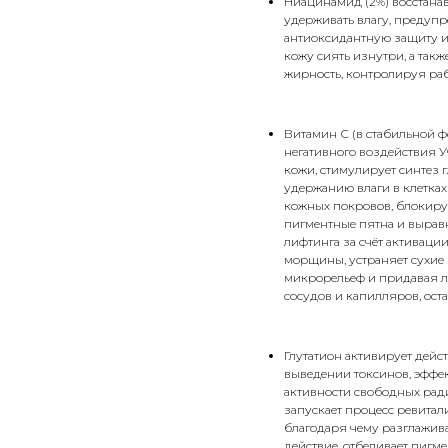
Ниацинамид (2%) восстана
удерживать влагу, предупр
антиоксидантную защиту и 
кожу сиять изнутри, а так
жирность, контролируя раб
Витамин С (в стабильной фо
негативного воздействия 
кожи, стимулирует синтез 
удержанию влаги в клетка
кожных покровов, блокируе
пигментные пятна и вырав
лифтинга за счёт активаци
морщины, устраняет сухие
микрорельеф и придавая ли
сосудов и капилляров, ост
Глутатион активирует дейс
выведении токсинов, эффек
активности свободных рад
запускает процесс ревитал
благодаря чему разглажив
действие, отбеливает пигм