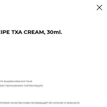
IPE TXA CREAM, 30ml.
для выравнивания тона
ными признаками пигментации
отери качества кожи возвращает ей сияние и ровность