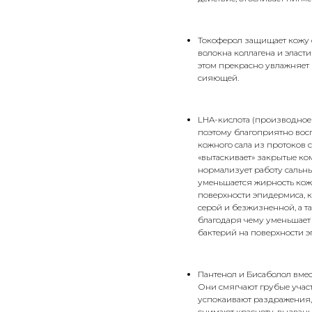
Токоферол защищает кожу о
волокна коллагена и эласт
этом прекрасно увлажняет 
сияющей.
LHA-кислота (производное 
поэтому благоприятно вос
кожного сала из протоков 
«вытаскивает» закрытые ко
нормализует работу сальны
уменьшается жирность кожи
поверхности эпидермиса, 
серой и безжизненной, а т
благодаря чему уменьшает
бактерий на поверхности 
Пантенол и Бисаболол вме
Они смягчают грубые учас
успокаивают раздражения,
снимают красноту, вызванн