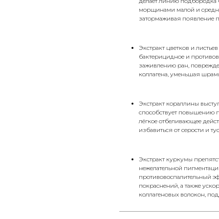
делает линию подбородка б
морщинами малой и средней
затормаживая появление п
Экстракт цветков и листье
бактерицидное и противов
заживлению ран, поврежден
коллагена, уменьшая шрам
Экстракт кораллины высту
способствует повышению п
лёгкое отбеливающее дейст
избавиться от серости и ту
Экстракт куркумы препятст
нежелательной пигментаци
противовоспалительный эф
покраснений, а также уско
коллагеновых волокон, под
__________________________________