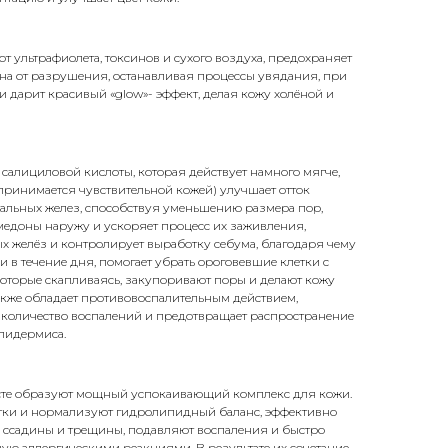
т ультрафиолета, токсинов и сухого воздуха, предохраняет
ина от разрушения, останавливая процессы увядания, при
и дарит красивый «glow»- эффект, делая кожу холёной и
салициловой кислоты, которая действует намного мягче,
принимается чувствительной кожей) улучшает отток
сальных желез, способствуя уменьшению размера пор,
медоны наружу и ускоряет процесс их заживления,
х желёз и контролирует выработку себума, благодаря чему
 в течение дня, помогает убрать ороговевшие клетки с
которые скапливаясь, закупоривают поры и делают кожу
акже обладает противовоспалительным действием,
 количество воспалений и предотвращает распространение
эпидермиса.
сте образуют мощный успокаивающий комплекс для кожи.
тки и нормализуют гидролипидный баланс, эффективно
 ссадины и трещины, подавляют воспаления и быстро
ую аллергическими реакциями. В результате их сочетание