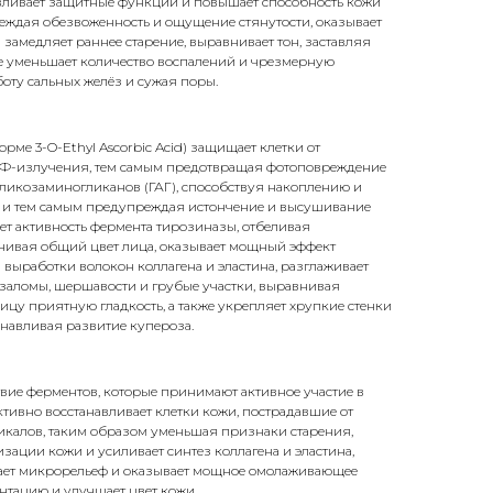
вливает защитные функции и повышает способность кожи
еждая обезвоженность и ощущение стянутости, оказывает
замедляет раннее старение, выравнивает тон, заставляя
же уменьшает количество воспалений и чрезмерную
оту сальных желёз и сужая поры.
рме 3-O-Ethyl Ascorbic Acid) защищает клетки от
УФ-излучения, тем самым предотвращая фотоповреждение
гликозаминогликанов (ГАГ), способствуя накоплению и
х и тем самым предупреждая истончение и высушивание
т активность фермента тирозиназы, отбеливая
нивая общий цвет лица, оказывает мощный эффект
и выработки волокон коллагена и эластина, разглаживает
 заломы, шершавости и грубые участки, выравнивая
цу приятную гладкость, а также укрепляет хрупкие стенки
анавливая развитие купероза.
твие ферментов, которые принимают активное участие в
тивно восстанавливает клетки кожи, пострадавшие от
икалов, таким образом уменьшая признаки старения,
изации кожи и усиливает синтез коллагена и эластина,
ает микрорельеф и оказывает мощное омолаживающее
ентацию и улучшает цвет кожи.