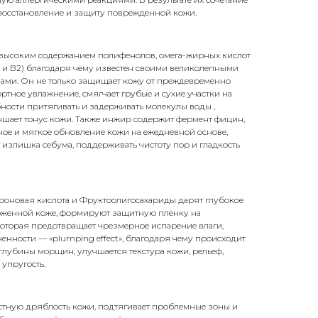
 восстановление и защиту поврежденной кожи.
 высоким содержанием полифенолов, омега-жирных кислот
1 и В2) благодаря чему известен своими великолепными
ами. Он не только защищает кожу от преждевременно
ртное увлажнение, смягчает грубые и сухие участки на
обности притягивать и задерживать молекулы воды ,
чшает тонус кожи. Также инжир содержит фермент фицин,
ое и мягкое обновление кожи на ежедневной основе,
 излишка себума, поддерживать чистоту пор и гладкость
оновая кислота и Фруктоолигосахариды дарят глубокое
оженной коже, формируют защитную пленку на
которая предотвращает чрезмерное испарение влаги,
нности — «plumping effect», благодаря чему происходит
глубины морщин, улучшается текстура кожи, рельеф,
 упругость.
стную дряблость кожи, подтягивает проблемные зоны и