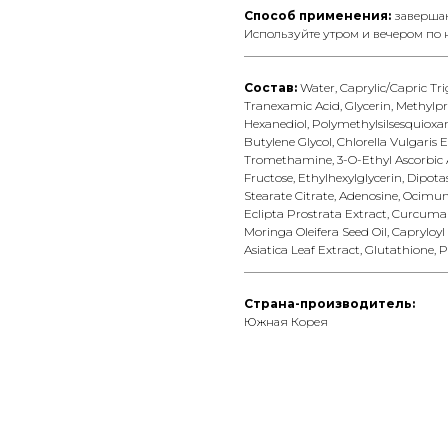
Способ применения:
завершаю
Используйте утром и вечером по 
__________________________________
Состав:
Water, Caprylic/Capric Trig
Tranexamic Acid, Glycerin, Methylpro
Hexanediol, Polymethylsilsesquioxan
Butylene Glycol, Chlorella Vulgaris E
Tromethamine, 3-O-Ethyl Ascorbic Ac
Fructose, Ethylhexylglycerin, Dipota
Stearate Citrate, Adenosine, Ocimu
Eclipta Prostrata Extract, Curcuma L
Moringa Oleifera Seed Oil, Capryloyl
Asiatica Leaf Extract, Glutathione,
__________________________________
Страна-производитель:
Южная Корея