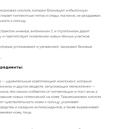
нексамовая кислота, которая блокирует избыточную
стирает пигментные пятна и следы постакне, не раздражая
ность к солнцу.
страктом инжира, витамином С и глутатониом дарит
и препятствует появлению новых тёмных участков.
оторые успокаивают и увлажняют, закрывая базовые
_
гредиенты:
%) — удивительный осветляющий компонент, который
озиназы и других веществ, запускающих меланогенез —
ина, тем самым избавляя от пигментации и пост-акне, а
ование новых потемнений на коже. Транексамовая кислота
ет чувствительность кожи к солнцу, усиливает
едства и соседних антиоксидантов, а также выравнивает
аживая кожу лица.