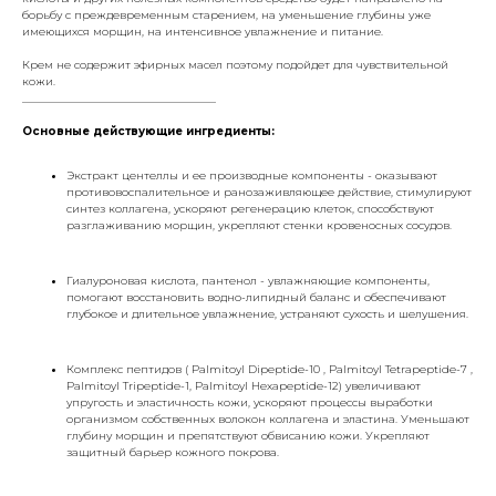
борьбу с преждевременным старением, на уменьшение глубины уже
имеющихся морщин, на интенсивное увлажнение и питание.
Крем не содержит эфирных масел поэтому подойдет для чувствительной
кожи.
___________________________________
Основные действующие ингредиенты:
Экстракт центеллы и ее производные компоненты - оказывают
противовоспалительное и ранозаживляющее действие, стимулируют
синтез коллагена, ускоряют регенерацию клеток, способствуют
разглаживанию морщин, укрепляют стенки кровеносных сосудов.
Гиалуроновая кислота, пантенол - увлажняющие компоненты,
помогают восстановить водно-липидный баланс и обеспечивают
глубокое и длительное увлажнение, устраняют сухость и шелушения.
Комплекс пептидов ( Palmitoyl Dipeptide-10 , Palmitoyl Tetrapeptide-7 ,
Palmitoyl Tripeptide-1, Palmitoyl Hexapeptide-12) увеличивают
упругость и эластичность кожи, ускоряют процессы выработки
организмом собственных волокон коллагена и эластина. Уменьшают
глубину морщин и препятствуют обвисанию кожи. Укрепляют
защитный барьер кожного покрова.