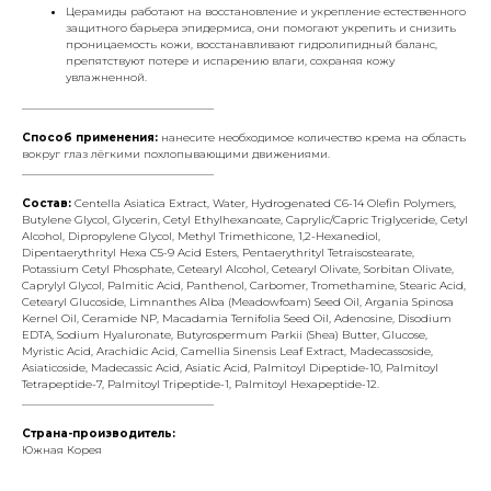
Церамиды работают на восстановление и укрепление естественного
защитного барьера эпидермиса, они помогают укрепить и снизить
проницаемость кожи, восстанавливают гидролипидный баланс,
препятствуют потере и испарению влаги, сохраняя кожу
увлажненной.
___________________________________
Способ применения:
нанесите необходимое количество крема на область
вокруг глаз лёгкими похлопывающими движениями.
___________________________________
Состав:
Centella Asiatica Extract, Water, Hydrogenated C6-14 Olefin Polymers,
Butylene Glycol, Glycerin, Cetyl Ethylhexanoate, Caprylic/Capric Triglyceride, Cetyl
Alcohol, Dipropylene Glycol, Methyl Trimethicone, 1,2-Hexanediol,
Dipentaerythrityl Hexa C5-9 Acid Esters, Pentaerythrityl Tetraisostearate,
Potassium Cetyl Phosphate, Cetearyl Alcohol, Cetearyl Olivate, Sorbitan Olivate,
Caprylyl Glycol, Palmitic Acid, Panthenol, Carbomer, Tromethamine, Stearic Acid,
Cetearyl Glucoside, Limnanthes Alba (Meadowfoam) Seed Oil, Argania Spinosa
Kernel Oil, Ceramide NP, Macadamia Ternifolia Seed Oil, Adenosine, Disodium
EDTA, Sodium Hyaluronate, Butyrospermum Parkii (Shea) Butter, Glucose,
Myristic Acid, Arachidic Acid, Camellia Sinensis Leaf Extract, Madecassoside,
Asiaticoside, Madecassic Acid, Asiatic Acid, Palmitoyl Dipeptide-10, Palmitoyl
Tetrapeptide-7, Palmitoyl Tripeptide-1, Palmitoyl Hexapeptide-12.
___________________________________
Страна-производитель:
Южная Корея