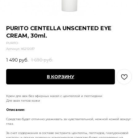
PURITO CENTELLA UNSCENTED EYE
CREAM, 30ml.
PURITO
Артикул:
X6212037
1 490
руб.
1 690
руб.
В КОРЗИНУ
Крем для век без эфирных масел с центеллой и пептидами
Для всех типов кожи
Описание:
Средство будет отлично ухаживать за чувствительной, нежной кожей вокруг
глаз.
За счет содержания в составе экстракта центеллы, пептидов, гиалуроновой
кислоты и других полезных компонентов средство будет направлено на