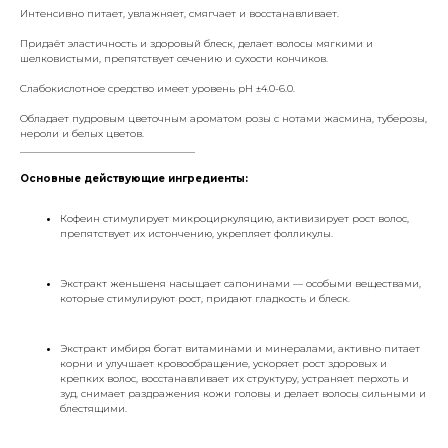
Интенсивно питает, увлажняет, смягчает и восстанавливает.
Придаёт эластичность и здоровый блеск, делает волосы мягкими и
шелковистыми, препятствует сечению и сухости кончиков.
Слабокислотное средство имеет уровень pH ±4.0-6.0.
Обладает пудровым цветочным ароматом розы с нотами жасмина, туберозы,
нероли и белых цветов.
___________________________________
Основные действующие ингредиенты:
Кофеин стимулирует микроциркуляцию, активизирует рост волос,
препятствует их истончению, укрепляет фолликулы.
Экстракт женьшеня насыщает сапонинами — особыми веществами,
которые стимулируют рост, придают гладкость и блеск.
Экстракт имбиря богат витаминами и минералами, активно питает
корни и улучшает кровообращение, ускоряет рост здоровых и
крепких волос, восстанавливает их структуру, устраняет перхоть и
зуд, снимает раздражения кожи головы и делает волосы сильными и
блестящими.