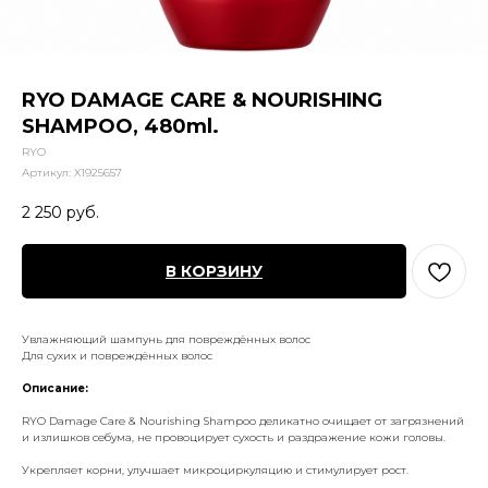
RYO DAMAGE CARE & NOURISHING
SHAMPOO, 480ml.
RYO
Артикул:
X1925657
2 250
руб.
В КОРЗИНУ
Увлажняющий шампунь для повреждённых волос
Для сухих и повреждённых волос
Описание:
RYO Damage Care & Nourishing Shampoo деликатно очищает от загрязнений
и излишков себума, не провоцирует сухость и раздражение кожи головы.
Укрепляет корни, улучшает микроциркуляцию и стимулирует рост.