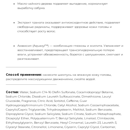
Масло чайного дерева подавляет выпадение, нормализует
выработку себума.
Экстракт граната оказывает антиоксидантное действие, подавляет
свободные радикалы, поддерживает здоровье кожи головы и
способствует росту волос.
Акваксил (Aquaxyl™) — комбинация глюкозы и ксилита. Увлажняет и
восстанавливает, предотвращает трансэпидермальную потерю
влаги, устраняет обезвоженность, борется с шелушением, смягчает и
разглаживает.
___________________________________
Способ применения:
нанесите шампунь на влажную кожу головы,
распределите массирующими движениями, смойте водой.
___________________________________
Состав:
Water, Sodium C14-16 Olefin Sulfonate, Cocamidopropyl Betaine,
Sodium Chloride, Disodium Laureth Sulfosuccinate, Dimethicone, Lauryl
Glucoside, Fragrance, Citric Acid, Sorbitol, Caffeine, Guar
Hydroxypropyltrimonium Chloride, Cetyl Alcohol, Sodium Cocoamphoacetate,
Caprylic/Capric Triglyceride, Trihydroxystearin, Maltitol, Sodium Benzoate,
Dipropylene Glycol, Sodium Salicylate, Sodium Citrate, Sodium Metaphosphate,
Dicaprylyl Ether, Polyquaternium-7, Benzyl Salicylate, Linalool, Climbazole,
Ethylhexylglycerin, Benzyl Benzoate, Hexyl Cinnamal, Laureth-23, Laureth-3,
Glyceryl Stearate, Citronellol, Limonene, Glycerin, Caprylyl Glycol, Carbomer,