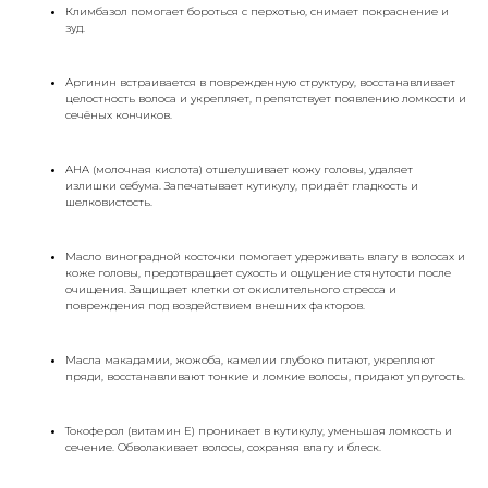
Климбазол помогает бороться с перхотью, снимает покраснение и
зуд.
Аргинин встраивается в поврежденную структуру, восстанавливает
целостность волоса и укрепляет, препятствует появлению ломкости и
сечёных кончиков.
AHA (молочная кислота) отшелушивает кожу головы, удаляет
излишки себума. Запечатывает кутикулу, придаёт гладкость и
шелковистость.
Масло виноградной косточки помогает удерживать влагу в волосах и
коже головы, предотвращает сухость и ощущение стянутости после
очищения. Защищает клетки от окислительного стресса и
повреждения под воздействием внешних факторов.
Масла макадамии, жожоба, камелии глубоко питают, укрепляют
пряди, восстанавливают тонкие и ломкие волосы, придают упругость.
Токоферол (витамин E) проникает в кутикулу, уменьшая ломкость и
сечение. Обволакивает волосы, сохраняя влагу и блеск.