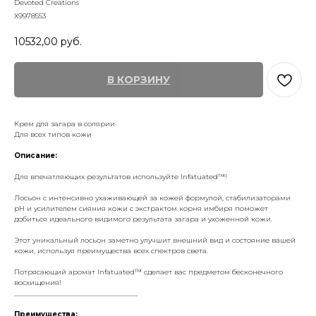
Devoted Creations
X9978553
10532,00
руб.
В КОРЗИНУ
Крем для загара в солярии
Для всех типов кожи
Описание:
Для впечатляющих результатов используйте Infatuated™!
Лосьон с интенсивно ухаживающей за кожей формулой, стабилизаторами
pH и усилителем сияния кожи с экстрактом корня имбиря поможет
добиться идеального видимого результата загара и ухоженной кожи.
Этот уникальный лосьон заметно улучшит внешний вид и состояние вашей
кожи, используя преимущества всех спектров света.
Потрясающий аромат Infatuated™ сделает вас предметом бесконечного
восхищения!
___________________________________
Преимущества: