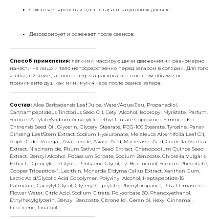
Сохраняет яркость и цвет загара и татуировок дольше.
Дезодорирует и освежает после сеансов.
___________________________________
Способ применения:
лёгкими массирующими движениями равномерно
нанести на лицо и тело непосредственно перед загаром в солярии. Для того
чтобы действие данного средства раскрылось в полном объеме, не
принимайте душ как минимум 4 часа после сеанса загара.
___________________________________
Состав:
Aloe Barbadensis Leaf Juice, Water/Aqua/Eau, Propanediol,
Carthampeptideus Tinctorius Seed Oil, Cetyl Alcohol, Isopropyl Myristate, Parfum,
Sodium Acrylate/Sodium Acryloyldimethyl Taurate Copolymer, Simmondsia
Chinensis Seed Oil, Glycerin, Glyceryl Stearate, PEG-100 Stearate, Tyrosine, Panax
Ginseng Leaf/Stem Extract, Sodium Hyaluronate, Melaleuca Alternifolia Leaf Oil,
Apple Cider Vinegar, Asiaticoside, Asiatic Acid, Madecassic Acid, Centella Asiatica
Extract, Niacinamide, Pisum Sativum Seed Extract, Chenopodium Quinoa Seed
Extract, Benzyl Alcohol, Potassium Sorbate, Sodium Benzoate, Chlorella Vulgaris
Extract, Dipropylene Glycol, Pentylene Glycol, 1,2-Hexanediol, Sodium Phosphate,
Copper Tripeptide-1, Lecithin, Monarda Didyma Callus Extract, Xanthan Gum,
Lactic Acid/Glycolic Acid Copolymer, Polyvinyl Alcohol, Heptapeptide-15
Palmitate, Caprylyl Glycol, Glyceryl Caprylate, Phenylpropanol, Rosa Damascena
Flower Water, Citric Acid, Sodium Citrate, Polysorbate 80, Phenoxyethanol,
Ethylhexylglycerin, Benzyl Benzoate, Citronellol, Geraniol, Hexyl Cinnamal,
Limonene, Linalool.
___________________________________