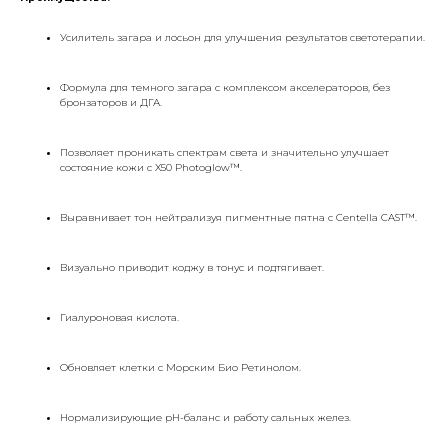
Усилитель загара и лосьон для улучшения результатов светотерапии.
Формула для темного загара с комплексом акселераторов, без
бронзаторов и ДГА.
Позволяет проникать спектрам света и значительно улучшает
состояние кожи с X50 Photoglow™.
Выравнивает тон нейтрализуя пигментные пятна с Centella CAST™.
Визуально приводит коджу в тонус и подтягивает.
Гиалуроновая кислота.
Обновляет клетки с Морским Био Ретинолом.
Нормализирующие pH-баланс и работу сальных желез.