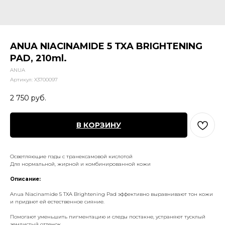
ANUA NIACINAMIDE 5 TXA BRIGHTENING
PAD, 210ml.
ANUA
Артикул:
X3700097
2 750
руб.
В КОРЗИНУ
Осветляющие пэды с транексамовой кислотой
Для нормальной, жирной и комбинированной кожи
Описание:
Anua Niacinamide 5 TXA Brightening Pad эффективно выравнивают тон кожи
и придают ей естественное сияние.
Помогают уменьшить пигментацию и следы постакне, устраняют тусклый
землистый оттенок.