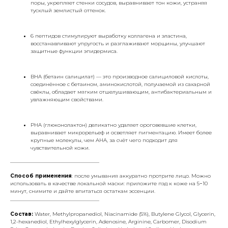
поры, укрепляет стенки сосудов, выравнивает тон кожи, устраняя
тусклый землистый оттенок.
6 пептидов стимулируют выработку коллагена и эластина,
восстанавливают упругость и разглаживают морщины, улучшают
защитные функции эпидермиса.
BHA (бетаин салицилат) — это производное салициловой кислоты,
соединённое с бетаином, аминокислотой, получаемой из сахарной
свёклы, обладает мягким отшелушивающим, антибактериальным и
увлажняющим cвойствами.
PHA (глюконолактон) деликатно удаляет ороговевшие клетки,
выравнивает микрорельеф и осветляет пигментацию. Имеет более
крупные молекулы, чем AHA, за счёт чего подходит для
чувствительной кожи.
___________________________________
Способ применения
: после умывания аккуратно протрите лицо. Можно
использовать в качестве локальной маски: приложите пэд к коже на 5−10
минут, снимите и дайте впитаться остаткам эссенции.
___________________________________
Состав:
Water, Methylpropanediol, Niacinamide (5%), Butylene Glycol, Glycerin,
1,2-hexanediol, Ethylhexylglycerin, Adenosine, Arginine, Carbomer, Disodium