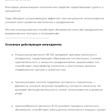
Благодаря увлажняющим компонентам средство предотвращает сухость и
шелушение.
Пэды обладают успокаивающим эффектом, при регулярном использовании
снижают риск развития воспаления и раздражения.
Мягкое отшелушивание способствует обновлению кожи без раздражения,
выравниванию текстуры и микрорельфа.
___________________________________
Основные действующие ингредиенты:
Ниацинамид (витамин B3, 5%) замедляет доставку меланина к
эпидермису, предотвращает образование пигментации, снижает
чувствительность к внешним раздражителям, выравнивает тон,
способствует производству коллагена и эластиновых волокон,
поддержанию тургора и сужению пор.
Транексамовая кислота подавляет активность тирозиназы —
фермента, который запускает выработку пигмента меланина. Не
вызывает фоточувствительности, может использоваться в дневном
уходе.
Цианокобаламин (витамин В 12) ускоряет процессы клеточного
обновления, способствует уменьшению мимических морщин, сужает