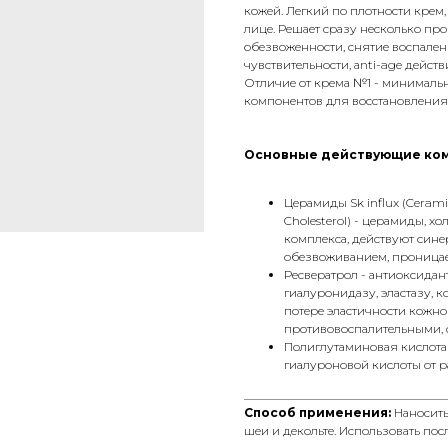
кожей. Легкий по плотности крем,
лице. Решает сразу несколько пр
обезвоженности, снятие воспале
чувствительности, аnti-age дейст
Отличие от крема №1 - минималь
компонентов для восстановления
Основные действующие ко
Церамиды Sk influx (Cerami
Cholesterol)
- церамиды, хол
комплекса, действуют сине
обезвоживанием, проницае
Ресвератрол -
антиоксидант
гиалуронидазу, эластазу, к
потере эластичности кожн
противовоспалительными, 
Полиглутаминовая кислота
гиалуроновой кислоты от 
__________________________________
Способ применения:
Наносить
шеи и декольте. Использовать пос