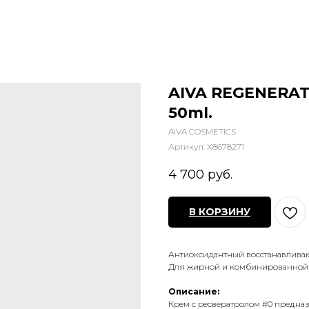
AIVA REGENERAT
50ml.
AIVA COSMETICS
Артикул:
X8678271
4 700
руб.
В КОРЗИНУ
Антиоксидантный восстанавлив
Для жирной и комбинированной
Описание:
Крем с ресвератролом #0 предна