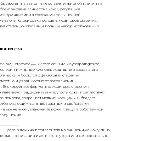
 быстро впитывается и не оставляет жирной пленки на
облем: выравнивание тона кожи, регуляция
ния при акне или в состоянии повышенной
вие за счет блокировки основных факторов старения.
ная степень окклюзии и полный набор необходимых
.
мпоненты:
de NP, Ceramide AP, Ceramide EOP, Phytosphingosine,
естерин и жирные кислоты, входящие в состав этого
ргически и борются с факторами старения,
мостью и уязвимостью от загрязнений.
. Блокирует все ферментные факторы старения:
оллагеназу. Поддерживает упругость кожи, препятствует
ого покрова, сокращает мелкие морщины. Обладает
отбеливающими, антивозрастными свойствами.
- выраженное увлажнение кожи и защита собственной
разрушения.
__________
 1-2 раза в день на предварительно очищенную кожу лица,
ле этапа тонизации и активного ухода или самостоятельно.