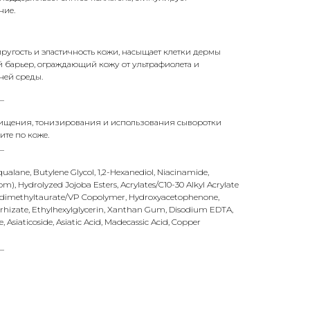
ние.
ругость и эластичность кожи, насыщает клетки дермы
 барьер, ограждающий кожу от ультрафиолета и
ней среды.
_
чищения, тонизирования и использования сыворотки
ите по коже.
_
qualane, Butylene Glycol, 1,2-Hexanediol, Niacinamide,
), Hydrolyzed Jojoba Esters, Acrylates/C10-30 Alkyl Acrylate
dimethyltaurate/VP Copolymer, Hydroxyacetophenone,
hizate, Ethylhexylglycerin, Xanthan Gum, Disodium EDTA,
Asiaticoside, Asiatic Acid, Madecassic Acid, Copper
_