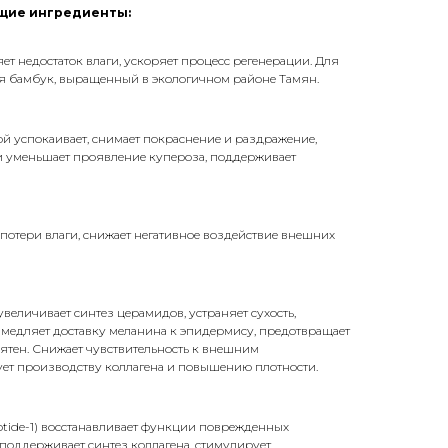
щие ингредиенты:
ет недостаток влаги, ускоряет процесс регенерации. Для
ся бамбук, выращенный в экологичном районе Тамян.
ой успокаивает, снимает покраснение и раздражение,
 и уменьшает проявление купероза, поддерживает
потери влаги, снижает негативное воздействие внешних
величивает синтез церамидов, устраняет сухость,
амедляет доставку меланина к эпидермису, предотвращает
ятен. Снижает чувствительность к внешним
ует производству коллагена и повышению плотности.
ptide-1) восстанавливает функции поврежденных
 поддерживает синтез коллагена, стимулирует