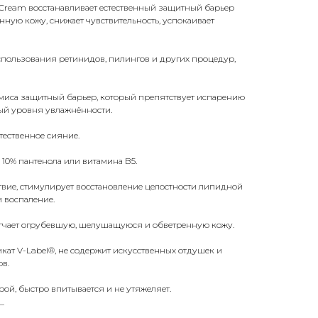
 Cream восстанавливает естественный защитный барьер
ную кожу, снижает чувствительность, успокаивает
спользования ретинидов, пилингов и других процедур,
миса защитный барьер, который препятствует испарению
ый уровня увлажнённости.
тественное сияние.
10% пантенола или витамина B5.
вие, стимулирует восстановление целостности липидной
 воспаление.
мягчает огрубевшую, шелушащуюся и обветренную кожу.
кат V-Label®, не содержит искусственных отдушек и
ов.
ой, быстро впитывается и не утяжеляет.
_