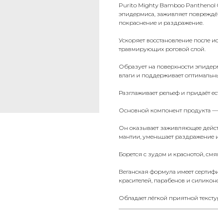
Purito Mighty Bamboo Panthenol
эпидермиса, заживляет повреждён
покраснение и раздражение.
Ускоряет восстановление после и
травмирующих роговой слой.
Образует на поверхности эпидер
влаги и поддерживает оптимальн
Разглаживает рельеф и придаёт ес
Основной компонент продукта — 
Он оказывает заживляющее дейст
мантии, уменьшает раздражение и
Борется с зудом и краснотой, с
Веганская формула имеет сертифи
красителей, парабенов и силикон
Обладает лёгкой приятной текстур
__________________________________