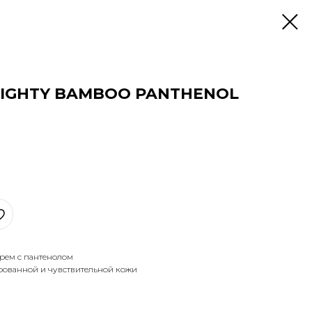
MIGHTY BAMBOO PANTHENOL
рем с пантенолом
рованной и чувствительной кожи