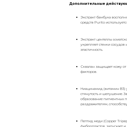
Дополнительные действую
Экстракт бамбука восполня
средств Purito использует
Экстракт центеллы азиатск
укрепляет стенки сосудов
эластичность.
Сквалан защищает кожу от 
факторов.
Ниацинамид (витамин B3) у
стянутость и шелушение. З
образование пигментных п
раздражителям, способств
Пептид меди (Copper Tripe
фибропластов, запускает и