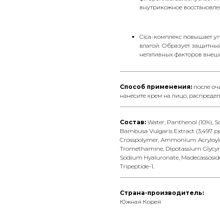
внутрикожное восстановле
Cica-комплекс повышает уп
влагой. Образует защитный
негативных факторов внеш
__________________________________
Способ применения:
после о
нанесите крем на лицо, распредел
__________________________________
Состав:
Water, Panthenol (10%), S
Bambusa Vulgaris Extract (3,497 ppm
Crosspolymer, Ammonium Acryloyl
Tromethamine, Dipotassium Glycyrr
Sodium Hyaluronate, Madecassoside, 
Tripeptide-1.
__________________________________
Страна-производитель:
Южная Корея