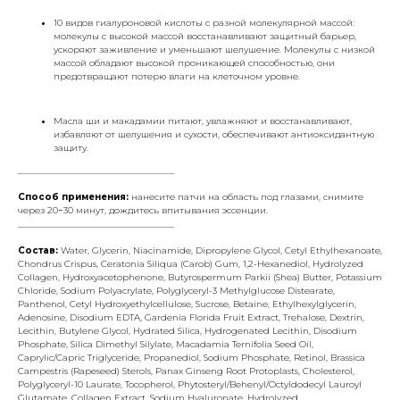
10 видов гиалуроновой кислоты с разной молекулярной массой:
молекулы с высокой массой восстанавливают защитный барьер,
ускоряют заживление и уменьшают шелушение. Молекулы с низкой
массой обладают высокой проникающей способностью, они
предотвращают потерю влаги на клеточном уровне.
Масла ши и макадамии питают, увлажняют и восстанавливают,
избавляют от шелушения и сухости, обеспечивают антиоксидантную
защиту.
___________________________________
Способ применения:
нанесите патчи на область под глазами, снимите
через 20−30 минут, дождитесь впитывания эссенции.
___________________________________
Состав:
Water, Glycerin, Niacinamide, Dipropylene Glycol, Cetyl Ethylhexanoate,
Chondrus Crispus, Ceratonia Siliqua (Carob) Gum, 1,2-Hexanediol, Hydrolyzed
Collagen, Hydroxyacetophenone, Butyrospermum Parkii (Shea) Butter, Potassium
Chloride, Sodium Polyacrylate, Polyglyceryl-3 Methylglucose Distearate,
Panthenol, Cetyl Hydroxyethylcellulose, Sucrose, Betaine, Ethylhexylglycerin,
Adenosine, Disodium EDTA, Gardenia Florida Fruit Extract, Trehalose, Dextrin,
Lecithin, Butylene Glycol, Hydrated Silica, Hydrogenated Lecithin, Disodium
Phosphate, Silica Dimethyl Silylate, Macadamia Ternifolia Seed Oil,
Caprylic/Capric Triglyceride, Propanediol, Sodium Phosphate, Retinol, Brassica
Campestris (Rapeseed) Sterols, Panax Ginseng Root Protoplasts, Cholesterol,
Polyglyceryl-10 Laurate, Tocopherol, Phytosteryl/Behenyl/Octyldodecyl Lauroyl
Glutamate, Collagen Extract, Sodium Hyaluronate, Hydrolyzed