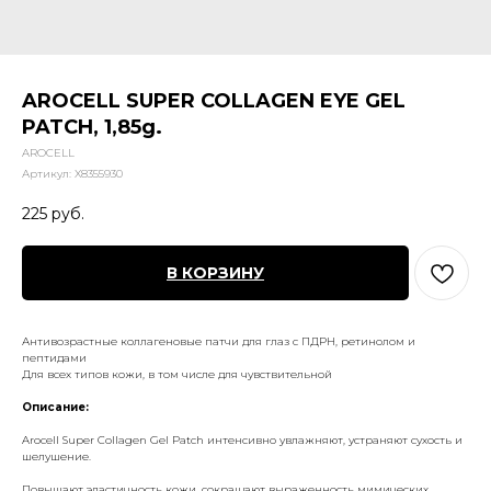
AROCELL SUPER COLLAGEN EYE GEL
PATCH, 1,85g.
AROCELL
Артикул:
X8355930
225
руб.
В КОРЗИНУ
Антивозрастные коллагеновые патчи для глаз с ПДРН, ретинолом и
пептидами
Для всех типов кожи, в том числе для чувствительной
Описание:
Arocell Super Collagen Gel Patch интенсивно увлажняют, устраняют сухость и
шелушение.
Повышают эластичность кожи, сокращают выраженность мимических