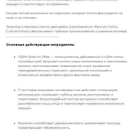
морщин и препятствуют их появлению.
Основа патчей выполнена из гидрогеля, который плотно фиксируется на
лице и не сползает.
Экзосомы стволовых клеток эдельвейса (Leontopodium Alpinum Callus
Culture Extract) обеспечивают глубокое проникновение и усвоение активов.
___________________________________
Основные действующие ингредиенты:
ПДРН (Sodium DNA) — полинуклеотид, добываемый из ДНК молок
лососёвых рыб. Запускает синтез новых коллагеновых и эластиновых
волокон, восстанавливает повреждение кожи, вызванное
преждевременным старением, чрезмерной инсоляцией и
агрессивным воздействием других факторов среды.
11 пептидов оказывают антивозрастное действие: стимулируют
регенерацию, сокращают глубину заломов, разглаживают и
подтягивают. Ботулоподобный пептид аргирелин способствует
расслаблению мышц лица и препятствует появлению мимических
морщин.
Коллаген способствует удержанию влаги, выравнивает текстуру,
предотвращает обезвоженность.