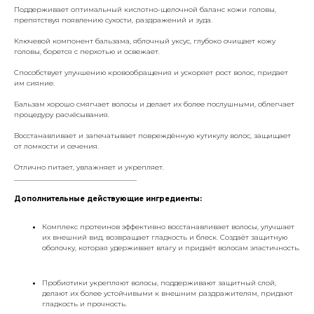
Поддерживает оптимальный кислотно-щелочной баланс кожи головы,
препятствуя появлению сухости, раздражений и зуда.
Ключевой компонент бальзама, яблочный уксус, глубоко очищает кожу
головы, борется с перхотью и освежает.
Способствует улучшению кровообращения и ускоряет рост волос, придает
им сияние.
Бальзам хорошо смягчает волосы и делает их более послушными, облегчает
процедуру расчёсывания.
Восстанавливает и запечатывает повреждённую кутикулу волос, защищает
от ломкости и сечения.
Отлично питает, увлажняет и укрепляет.
___________________________________
Дополнительные действующие ингредиенты:
Комплекс протеинов эффективно восстанавливает волосы, улучшает
их внешний вид, возвращает гладкость и блеск. Создаёт защитную
оболочку, которая удерживает влагу и придаёт волосам эластичность.
Пробиотики укрепляют волосы, поддерживают защитный слой,
делают их более устойчивыми к внешним раздражителям, придают
гладкость и прочность.