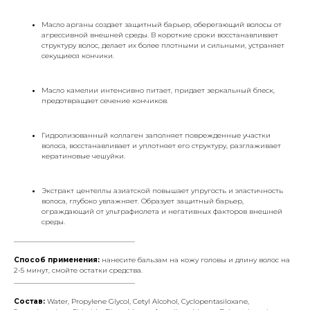
Масло арганы создает защитный барьер, оберегающий волосы от
агрессивной внешней среды. В короткие сроки восстанавливает
структуру волос, делает их более плотными и сильными, устраняет
секущиеся кончики.
Масло камелии интенсивно питает, придает зеркальный блеск,
предотвращает сечение кончиков.
Гидролизованный коллаген заполняет поврежденные участки
волоса, восстанавливает и уплотняет его структуру, разглаживает
кератиновые чешуйки.
Экстракт центеллы азиатской повышает упругость и эластичность
волоса, глубоко увлажняет. Образует защитный барьер,
ограждающий от ультрафиолета и негативных факторов внешней
среды.
___________________________________
Способ применения:
нанесите бальзам на кожу головы и длину волос на
2-5 минут, смойте остатки средства.
___________________________________
Состав:
Water, Propylene Glycol, Cetyl Alcohol, Cyclopentasiloxane,