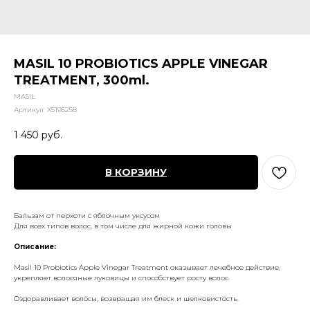
MASIL 10 PROBIOTICS APPLE VINEGAR
TREATMENT, 300ml.
MASIL
Артикул:
X5195258
1 450
руб.
В КОРЗИНУ
Бальзам от перхоти с яблочным уксусом
Для всех типов волос, в том числе для жирной кожи головы
Описание:
Masil 10 Probiotics Apple Vinegar Treatment оказывает лечебное действие,
укрепляет волосяные луковицы и способствует росту волос.
Оздоравливает волосы, возвращая им блеск и шелковистость.