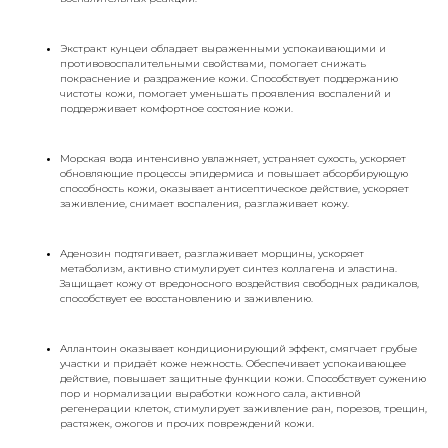
Экстракт кунцеи обладает выраженными успокаивающими и
противовоспалительными свойствами, помогает снижать
покраснение и раздражение кожи. Способствует поддержанию
чистоты кожи, помогает уменьшать проявления воспалений и
поддерживает комфортное состояние кожи.
Морская вода интенсивно увлажняет, устраняет сухость, ускоряет
обновляющие процессы эпидермиса и повышает абсорбирующую
способность кожи, оказывает антисептическое действие, ускоряет
заживление, снимает воспаления, разглаживает кожу.
Аденозин подтягивает, разглаживает морщины, ускоряет
метаболизм, активно стимулирует синтез коллагена и эластина.
Защищает кожу от вредоносного воздействия свободных радикалов,
способствует ее восстановлению и заживлению.
Аллантоин оказывает кондиционирующий эффект, смягчает грубые
участки и придаёт коже нежность. Обеспечивает успокаивающее
действие, повышает защитные функции кожи. Способствует сужению
пор и нормализации выработки кожного сала, активной
регенерации клеток, стимулирует заживление ран, порезов, трещин,
растяжек, ожогов и прочих повреждений кожи.