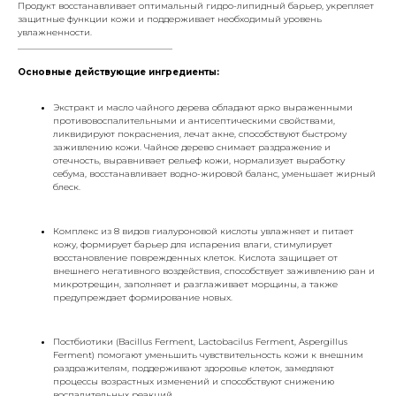
Продукт восстанавливает оптимальный гидро-липидный барьер, укрепляет
защитные функции кожи и поддерживает необходимый уровень
увлажненности.
___________________________________
Основные действующие ингредиенты:
Экстракт и масло чайного дерева обладают ярко выраженными
противовоспалительными и антисептическими свойствами,
ликвидируют покраснения, лечат акне, способствуют быстрому
заживлению кожи. Чайное дерево снимает раздражение и
отечность, выравнивает рельеф кожи, нормализует выработку
себума, восстанавливает водно-жировой баланс, уменьшает жирный
блеск.
Комплекс из 8 видов гиалуроновой кислоты увлажняет и питает
кожу, формирует барьер для испарения влаги, стимулирует
восстановление поврежденных клеток. Кислота защищает от
внешнего негативного воздействия, способствует заживлению ран и
микротрещин, заполняет и разглаживает морщины, а также
предупреждает формирование новых.
Постбиотики (Bacillus Ferment, Lactobacilus Ferment, Aspergillus
Ferment) помогают уменьшить чувствительность кожи к внешним
раздражителям, поддерживают здоровье клеток, замедляют
процессы возрастных изменений и способствуют снижению
воспалительных реакций.