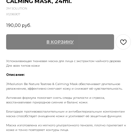
CALMING MASK, 24ml.
JM SOLUTION
X1296907
190,00
руб.
В КОРЗИНУ
Успокаивающая тканевая маска для лица с экстрактом чайного дерева
Для всех типов кожи
Описание:
JMsolution Be Nature Teatree & Calming Mask обеспечивает длительное
увлажнение, эффективно смягчает кожу и снижает её чувствительность.
Активная формула помогает снять следы усталости и стресса,
восстанавливая природное сияние и баланс кожи.
Благодаря противовоспалительным и антибактериальным компонентам
маска способствует очищению кожи и усиливает её защитные функции.
Маска изготовлена из мягкого ультратонкого тенселя, плотно прилегает к
коже и точно повторяет контуры лица.