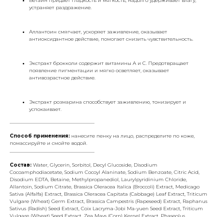
Бетаин придаёт гладкость и мягкость, надолго удерживает влагу,
устраняет раздражение.
Аллантоин смягчает, ускоряет заживление, оказывает
антиоксидантное действие, помогает снизить чувствительность.
Экстракт брокколи содержит витамины A и C. Предотвращает
появление пигментации и мягко осветляет, оказывает
антивозрастное действие.
Экстракт розмарина способствует заживлению, тонизирует и
успокаивает.
___________________________________
Способ применения:
нанесите пенку на лицо, распределите по коже,
помассируйте и смойте водой.
___________________________________
Состав:
Water, Glycerin, Sorbitol, Decyl Glucoside, Disodium
Cocoamphodiacetate, Sodium Cocoyl Alaninate, Sodium Benzoate, Citric Acid,
Disodium EDTA, Betaine, Methylpropanediol, Laurylpyridinium Chloride,
Allantoin, Sodium Citrate, Brassica Oleracea Italica (Broccoli) Extract, Medicago
Sativa (Alfalfa) Extract, Brassica Oleracea Capitata (Cabbage) Leaf Extract, Triticum
Vulgare (Wheat) Germ Extract, Brassica Campestris (Rapeseed) Extract, Raphanus
Sativus (Radish) Seed Extract, Coix Lacryma-Jobi Ma-yuen Seed Extract, Triticum
Vulgare (Wheat) Seed Extract, Zea Mays (Corn) Kernel Extract, Phaseolus