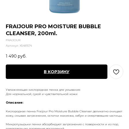
FRAIJOUR PRO MOISTURE BUBBLE
CLEANSER, 200ml.
FRAIJOUR
Артикул:
X5481574
1 490
руб.
В КОРЗИНУ
Увлажняющая кислородная пенка для умывания
Для нормальной, сухой и чувствительной кожи
Описание:
Кислородная пенка Fraijour Pro Moisture Bubble Cleanser деликатно очищает
кожу, смывая загрязнения, остатки макияжа, себум и омертвевшие частицы.
Микропузырьки пенки абсорбируют загрязнения с поверхности и из пор,
предотвращая появление воспалений.