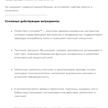
Не нарушает гидролипидный барьер, не оставляет чувства сухости и
стянутости.
___________________________________
Основные действующие ингредиенты:
Probio Skin Complex™ — комплекс ферментированных экстрактов,
которые предотвращают воспаление и раздражение, поддерживают
здоровую микробиоту кожи и повышают местный иммунитет.
Пантенол (витамин B5) ускоряет процесс заживления, успокаивает и
смягчает, повышает барьерные функции эпидермиса и укрепляет
естественный защитный слой.
Молочные протеины смягчают и разглаживают рельеф, питают,
насыщают аминокислотами, наполняют внутренним сиянием и
устраняют обезвоженность.
6 экстрактов семян (редьки, бусенника, пшеницы, кукурузы, сои и
бобов маш) оказывают антиоксидантное действие, увлажняют и
смягчают.