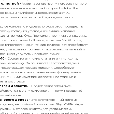
толистной -
Актив на основе черничного сока прямого
льзованием молочнокислых бактерий Lactobacillus
авоноиды и полифенолы, которые снижают УФ-
 и защищают клетки от свободнорадикального
дное ксилозы или «древесного сахара», относящееся к
своему составу из углеводных и аминокислотных
ыделен из коры бука. Проксилан, проникая в эпидермис,
за проколлагена I и II типов, коллагена IV и VII типов,
кже гликопротеинов. Интенсивно увлажняет, способствует
ожи, уменьшению проявления возрастных изменений и
повышает упругость и плотность тканей.
10 -
Состоит из аминокислот аланина и гистидина,
ичны карнозину. Он защищает ДНК от повреждения
предотвращает процесс гликации. Способствует
и эластичности кожи, а также снижает формирование
ции. Минимизирует преждевременное старение и
ельного стресса.
аген и эластин -
Представляют собой смесь
ействуют синергетически, укрепляя кожу, повышая её
увлажнённость.
анового дерева -
Это запатентованный актив из
го дерева, заключённый в липосомы. PhytoCellTec Argan
рмальных стволовых клеток, что увеличивает их
обность. Активация и поддержание функций дермальных