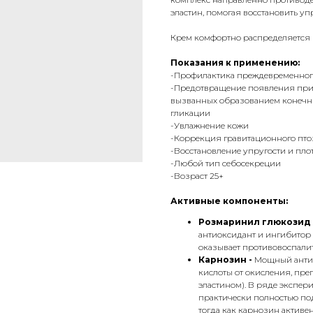
эластин, помогая восстановить уп
Крем комфортно распределяется п
Показания к применению:
-Профилактика преждевременног
-Предотвращение появления при
вызванных образованием конечн
гликации
-Увлажнение кожи
-Коррекция гравитационного пто
-Восстановление упругости и пло
-Любой тип себосекреции
-Возраст 25+
Активные компоненты:
Розмаринил глюкозид 
антиоксидант и ингибитор 
оказывает противовоспалит
Карнозин -
Мощный анти
кислоты от окисления, пре
эластином). В ряде экспер
практически полностью под
тогда как карнозин активе