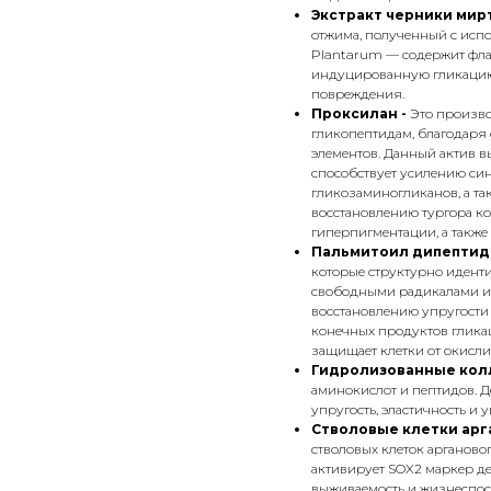
Экстракт черники мир
отжима, полученный с испо
Plantarum — содержит фл
индуцированную гликацию
повреждения.
Проксилан -
Это произво
гликопептидам, благодаря 
элементов. Данный актив в
способствует усилению синте
гликозаминогликанов, а та
восстановлению тургора к
гиперпигментации, а также 
Пальмитоил дипептид-
которые структурно идент
свободными радикалами и 
восстановлению упругости 
конечных продуктов глика
защищает клетки от окислит
Гидролизованные колл
аминокислот и пептидов. Д
упругость, эластичность и 
Стволовые клетки арг
стволовых клеток арганово
активирует SOX2 маркер де
выживаемость и жизнеспос