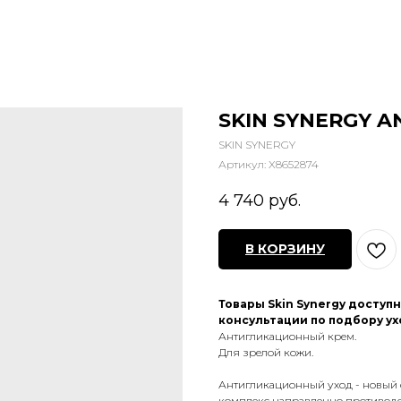
SKIN SYNERGY AN
SKIN SYNERGY
Артикул:
X8652874
4 740
руб.
В КОРЗИНУ
Товары Skin Synergy доступ
консультации по подбору ух
Антигликационный крем.
Для зрелой кожи.
Антигликационный уход - новый 
комплекс направленно противоде