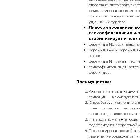
стволовых клеток запускае
ремоделированию компонен
проявляется в увеличении
улучшении тургора.
Липосомированный комп
гликосфинголипиды. 
стабилизирует и повы
церамиды NG усиливают в
церамиды AP и церамиды 
эффект;
церамиды NP увлажняют и 
гликосфинголипиды встраи
церамидов.
Преимущества:
Активный антигликационн
гликации — ключевую прич
Способствует усилению синт
гликозаминогликанови гиа
плотность, а также восстана
Интенсивно увлажняющая п
подходит для возрастной
Пролонгированное действи
увеличение содержания гл