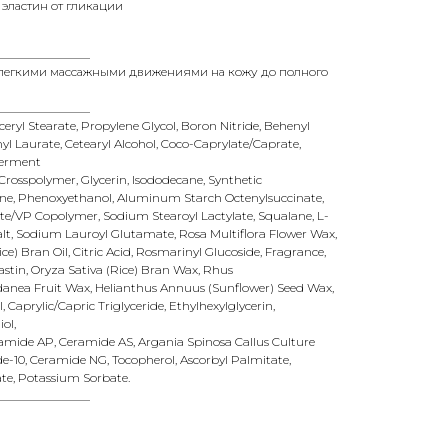
 эластин от гликации
_______________
 легкими массажными движениями на кожу до полного
_______________
ceryl Stearate, Propylene Glycol, Boron Nitride, Behenyl
myl Laurate, Cetearyl Alcohol, Coco-Caprylate/Caprate,
Ferment
Crosspolymer, Glycerin, Isododecane, Synthetic
ne, Phenoxyethanol, Aluminum Starch Octenylsuccinate,
/VP Copolymer, Sodium Stearoyl Lactylate, Squalane, L-
alt, Sodium Lauroyl Glutamate, Rosa Multiflora Flower Wax,
ice) Bran Oil, Citric Acid, Rosmarinyl Glucoside, Fragrance,
stin, Oryza Sativa (Rice) Bran Wax, Rhus
anea Fruit Wax, Helianthus Annuus (Sunflower) Seed Wax,
Caprylic/Capric Triglyceride, Ethylhexylglycerin,
ol,
amide AP, Ceramide AS, Argania Spinosa Callus Culture
ide-10, Ceramide NG, Tocopherol, Ascorbyl Palmitate,
te, Potassium Sorbate.
_______________