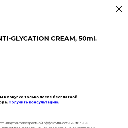
TI-GLYCATION CREAM, 50ml.
ны к покупке только после бесплатной
ода.
Получить консультацию.
стандарт антивозрастной эффективности. Активный
йствует процессу гликации, разрушающему коллаген и