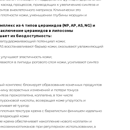
т каскад процессов, приводящих к увеличению синтеза и
тов внеклеточного матрикса. Клинически это
 плотности кожи, уменьшении глубины морщин и
лекс из 4 типов церамидов (NP, AP, AS, NG) и
Заключение церамидов в липосомы
шает их биодоступность:
лагоудержаивающий потенциал кожи;
AS восстанавливают барьер кожи, оказывают увлажняющий
улучшают эластичность кожи;
ваются в липиды рогового слоя кожи, усиливают синтез
ый комплекс блокирует образование конечных продуктов
ину возрастных изменений и потери тонуса
еза проколлагена, коллагена, в том числе
луроновой кислоты, возвращая коже упругость и
вливает её тургор
лотная текстура крема с бархатистым финишем идеально
 увядающей кожи
е крема обеспечивает накопление нового коллаген и
икозаминогликанов при регулярном использовании, а