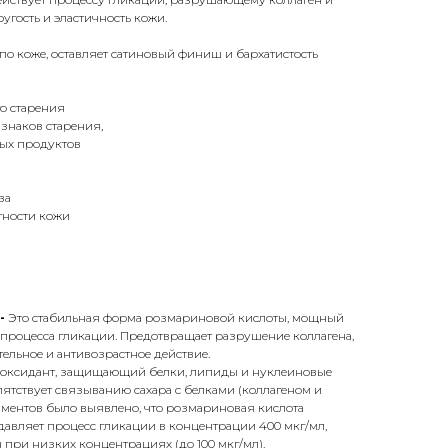
ругость и эластичность кожи.
о коже, оставляет сатиновый финиш и бархатистость
о старения
знаков старения,
ых продуктов
за
тности кожи
-
Это стабильная форма розмариновой кислоты, мощный
процесса гликации. Предотвращает разрушение коллагена,
ельное и антивозрастное действие.
оксидант, защищающий белки, липиды и нуклеиновые
пятствует связыванию сахара с белками (коллагеном и
иментов было выявлено, что розмариновая кислота
авляет процесс гликации в концентрации 400 мкг/мл,
н при низких концентрациях (до 100 мкг/мл).