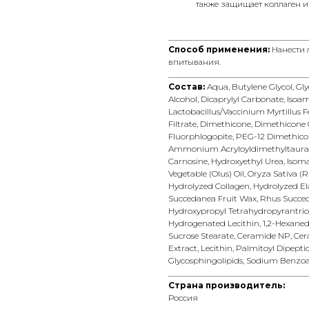
также защищает коллаген и
__________________________________
Способ применения:
Нанести
впитывания.
__________________________________
Состав:
Aqua, Butylene Glycol, Gly
Alcohol, Dicaprylyl Carbonate, Isoa
Lactobacillus/Vaccinium Myrtillus 
Filtrate, Dimethicone, Dimethicone 
Fluorphlogopite, PEG-12 Dimethico
Ammonium Acryloyldimethyltaurate
Carnosine, Hydroxyethyl Urea, Isom
Vegetable (Olus) Oil, Oryza Sativa (R
Hydrolyzed Collagen, Hydrolyzed Ela
Succedanea Fruit Wax, Rhus Succed
Hydroxypropyl Tetrahydropyrantriol, 
Hydrogenated Lecithin, 1,2-Hexanedi
Sucrose Stearate, Ceramide NP, Cer
Extract, Lecithin, Palmitoyl Dipept
Glycosphingolipids, Sodium Benzoa
__________________________________
Страна производитель:
Россия