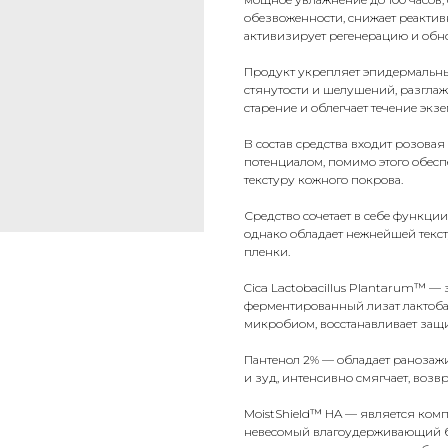
обезвоженности, снижает реактивн
активизирует регенерацию и обно
Продукт укрепляет эпидермальный
стянутости и шелушений, разглаж
старение и облегчает течение экз
В состав средства входит
розовая
потенциалом, помимо этого обесп
текстуру кожного покрова.
Средство сочетает в себе функци
однако обладает нежнейшей текст
пленки.
Cica Lactobacillus Plantarum™
— з
ферментированный лизат лактоба
микробиом, восстанавливает защ
Пантенол 2%
— обладает ранозажи
и зуд, интенсивно смягчает, воз
MoistShield™ HA
— является компл
невесомый влагоудерживающий 