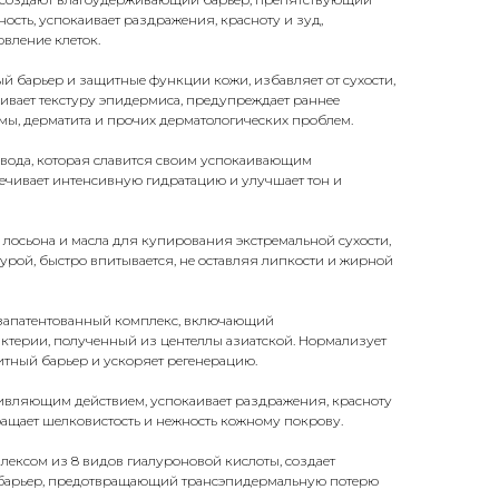
ость, успокаивает раздражения, красноту и зуд,
вление клеток.
 барьер и защитные функции кожи, избавляет от сухости,
ивает текстуру эпидермиса, предупреждает раннее
емы, дерматита и прочих дерматологических проблем.
 вода
, которая славится своим успокаивающим
ечивает интенсивную гидратацию и улучшает тон и
и лосьона и масла для купирования экстремальной сухости,
урой, быстро впитывается, не оставляя липкости и жирной
апатентованный комплекс, включающий
ктерии, полученный из центеллы азиатской. Нормализует
итный барьер и ускоряет регенерацию.
вляющим действием, успокаивает раздражения, красноту
вращает шелковистость и нежность кожному покрову.
ексом из 8 видов гиалуроновой кислоты, создает
барьер, предотвращающий трансэпидермальную потерю