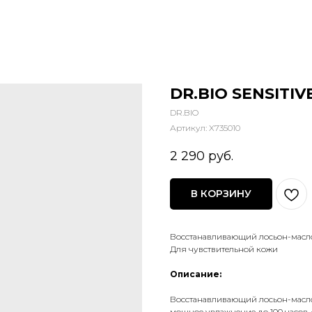
DR.BIO SENSITIVE
DR.BIO
Артикул:
X735010
2 290
руб.
В КОРЗИНУ
Восстанавливающий лосьон-масл
Для чувствительной кожи
Описание:
Восстанавливающий лосьон-масло
мощное увлажнение до 100 часов