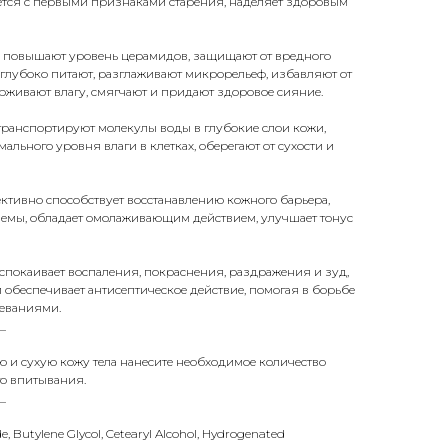
орется с первыми признаками старения, наделяет здоровым
повышают уровень церамидов, защищают от вредного
глубоко питают, разглаживают микрорельеф, избавляют от
живают влагу, смягчают и придают здоровое сияние.
ранспортируют молекулы воды в глубокие слои кожи,
льного уровня влаги в клетках, оберегают от сухости и
тивно способствует восстанавлению кожного барьера,
земы, обладает омолаживающим действием, улучшает тонус
спокаивает воспаления, покраснения, раздражения и зуд,
 обеспечивает антисептическое действие, помогая в борьбе
еваниями.
_
ю и сухую кожу тела нанесите необходимое количество
го впитывания.
_
de, Butylene Glycol, Cetearyl Alcohol, Hydrogenated