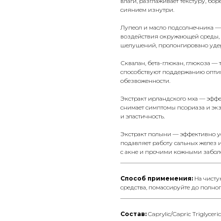
влаги, разглаживает текстуру, б
сиянием изнутри.
Лупеол
и
масло подсолнечника
— 
воздействия окружающей среды, 
шелушений, пролонгировано удер
Сквалан
,
бета-глюкан
,
глюкоза
— т
способствуют поддержанию оптима
обезвоженности.
Экстракт ирландского мха
— эффек
снимает симптомы псориаза и эк
и эластичность.
Экстракт полыни
— эффективно у
подавляет работу сальных желез и
с акне и прочими кожными забол
__________________________________
Способ применения:
На чисту
средства, помассируйте до полно
__________________________________
Состав:
Caprylic/Capric Triglyceri