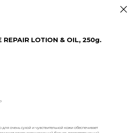
 REPAIR LOTION & OIL, 250g.
о
 для очень сухой и чувствительной кожи обеспечивает
, создают влагоудерживающий барьер, препятствующий