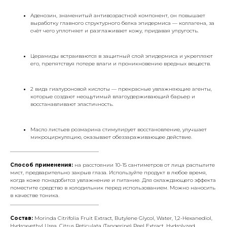
Аденозин, знаменитый антивозрастной компонент, он повышает
выработку главного структурного белка эпидермиса — коллагена, за
счёт чего уплотняет и разглаживает кожу, придавая упругость.
Церамиды встраиваются в защитный слой эпидермиса и укрепляют
его, препятствуя потере влаги и проникновению вредных веществ.
2 вида гиалуроновой кислоты — прекрасные увлажняющие агенты,
которые создают неощутимый влагоудерживающий барьер и
восстанавливают эластичность.
Масло листьев розмарина стимулирует восстановление, улучшает
микроциркуляцию, оказывает обеззараживающее действие.
___________________________________
Способ применения:
на расстоянии 10-15 сантиметров от лица распылите
мист, предварительно закрыв глаза. Используйте продукт в любое время,
когда коже понадобится увлажнение и питание. Для охлаждающего эффекта
поместите средство в холодильник перед использованием. Можно наносить
в качестве тоника.
___________________________________
Состав:
Morinda Citrifolia Fruit Extract, Butylene Glycol, Water, 1,2-Hexanediol,
Hydroxyethyl Urea, Citrus Reticulata (Tangerine) Peel Extract, Hydrolyzed