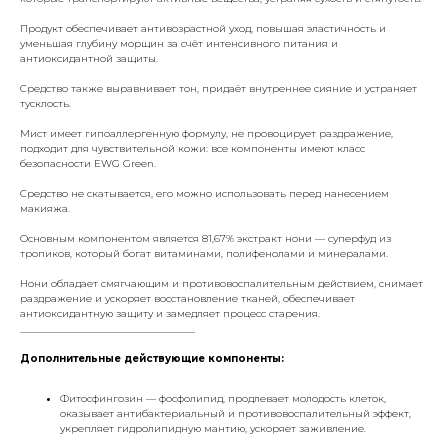
Продукт обеспечивает антивозрастной уход, повышая эластичность и
уменьшая глубину морщин за счёт интенсивного питания и
антиоксидантной защиты.
Средство также выравнивает тон, придаёт внутреннее сияние и устраняет
тусклость.
Мист имеет гипоаллергенную формулу, не провоцирует раздражение,
подходит для чувствительной кожи: все компоненты имеют класс
безопасности EWG Green.
Средство не скатывается, его можно использовать перед нанесением
макияжа.
Основным компонентом является
81,67% экстракт нони
— суперфуд из
тропиков, который богат витаминами, полифенолами и минералами.
Нони обладает смягчающим и противовоспалительным действием, снимает
раздражение и ускоряет восстановление тканей, обеспечивает
антиоксидантную защиту и замедляет процесс старения.
___________________________________
Дополнительные действующие компоненты:
Фитосфингозин — фосфолипид, продлевает молодость клеток,
оказывает антибактериальный и противовоспалительный эффект,
укрепляет гидролипидную мантию, ускоряет заживление.