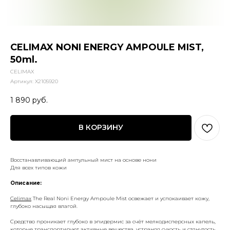
CELIMAX NONI ENERGY AMPOULE MIST,
50ml.
CELIMAX
Артикул:
X2105920
1 890
руб.
В КОРЗИНУ
Восстанавливающий ампульный мист на основе нони
Для всех типов кожи
Описание:
Celimax
The Real Noni Energy Ampoule Mist
освежает и успокаивает кожу,
глубоко насыщая влагой.
Средство проникает глубоко в эпидермис за счёт мелкодисперсных капель,
которые транспортируют активные вещества, устраняя сухость и стянутость.