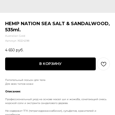
HEMP NATION SEA SALT & SANDALWOOD,
535ml.
Australian Gold
Артикул:
X5324298
4 650
руб.
В КОРЗИНУ
Питательный лосьон для тела
Для всех типов кожи
Описание:
Профессиональный уход на основе масел ши и жожоба, сочетающий смесь
морской соли и экстракта сандалового дерева.
Не содержит ТГК (тетрагидроканнабинол), сульфатов, красителей и
парабенов.