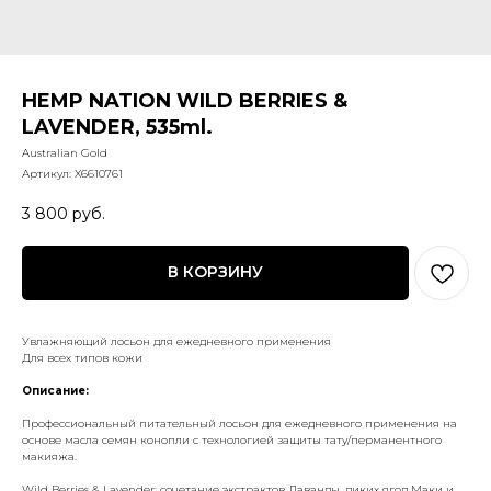
HEMP NATION WILD BERRIES &
LAVENDER, 535ml.
Australian Gold
Артикул:
X6610761
3 800
руб.
В КОРЗИНУ
Увлажняющий лосьон для ежедневного применения
Для всех типов кожи
Описание:
Профессиональный питательный лосьон для ежедневного применения на
основе масла семян конопли с технологией защиты тату/перманентного
макияжа.
Wild Berries & Lavender: сочетание экстрактов Лаванды, диких ягод Маки и