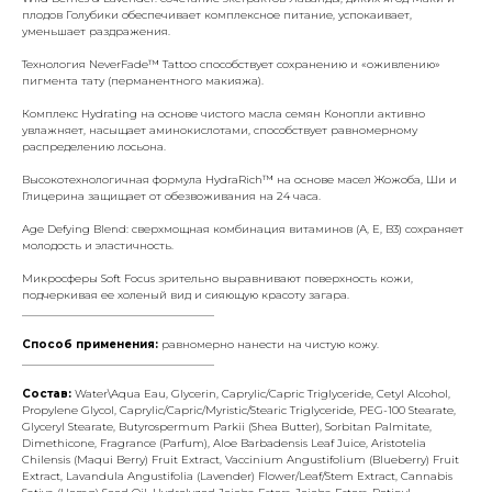
плодов Голубики обеспечивает комплексное питание, успокаивает,
уменьшает раздражения.
Технология NeverFade™ Tattoo способствует сохранению и «оживлению»
пигмента тату (перманентного макияжа).
Комплекс Hydrating на основе чистого масла семян Конопли активно
увлажняет, насыщает аминокислотами, способствует равномерному
распределению лосьона.
Высокотехнологичная формула HydraRich™ на основе масел Жожоба, Ши и
Глицерина защищает от обезвоживания на 24 часа.
Age Defying Blend: сверхмощная комбинация витаминов (А, Е, В3) сохраняет
молодость и эластичность.
Микросферы Soft Focus зрительно выравнивают поверхность кожи,
подчеркивая ее холеный вид и сияющую красоту загара.
___________________________________
Способ применения:
равномерно нанести на чистую кожу.
___________________________________
Состав:
Water\Aqua Eau, Glycerin, Caprylic/Capric Triglyceride, Cetyl Alcohol,
Propylene Glycol, Caprylic/Capric/Myristic/Stearic Triglyceride, PEG-100 Stearate,
Glyceryl Stearate, Butyrospermum Parkii (Shea Butter), Sorbitan Palmitate,
Dimethicone, Fragrance (Parfum), Aloe Barbadensis Leaf Juice, Aristotelia
Chilensis (Maqui Berry) Fruit Extract, Vaccinium Angustifolium (Blueberry) Fruit
Extract, Lavandula Angustifolia (Lavender) Flower/Leaf/Stem Extract, Cannabis