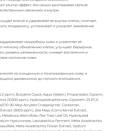
рит plump-эффект, тем самым разглаживая мелкие
стественным свечением изнутри.
ыщает влагой и удерживает ее внутри клеток, смягчает,
сть эпидермису, успокаивает и ускоряет заживление
оддерживает микробиом кожи и укрепляет её
ет мягкому обновлению клеток, улучшает барьерные
ть уровень увлажнённости, снижает воспаления и
вое состояние кожи.
нанесите на очищенную и тонизированную кожу и
ающими движениями до полного впитывания.
4.2 ppm), Butylene Glycol, Aqua (Water), Propanediol, Glycerin,
enol (10,500 ppm), Hydroxyacetophenone, Glycereth-25 PCA
s/C10-30 Alkyl Acrylate Crosspolymer, Carbomer,
a Extract (500.5 ppm), Zea Mays (Corn) Kernel Extract,
Melaleuca Alternifolia (Tea Tree) Leaf Oil, Hydrolyzed
Sodium Hyaluronate, Lactobacillus Ferment, Melia Azadirachta
asulfate, Melia Azadirachta Flower Extract, Sodium