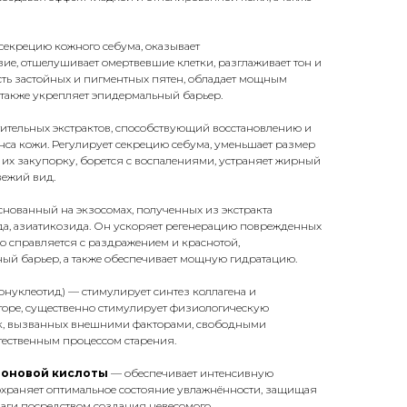
секрецию кожного себума, оказывает
ие, отшелушивает омертвевшие клетки, разглаживает тон и
ть застойных и пигментных пятен, обладает мощным
 также укрепляет эпидермальный барьер.
ительных экстрактов, способствующий восстановлению и
са кожи. Регулирует секрецию себума, уменьшает размер
их закупорку, борется с воспалениями, устраняет жирный
вежий вид.
снованный на экзосомах, полученных из экстракта
да, азиатикозида. Он ускоряет регенерацию поврежденных
но справляется с раздражением и краснотой,
ный барьер, а также обеспечивает мощную гидратацию.
нуклеотид) — стимулирует синтез коллагена и
горе, существенно стимулирует физиологическую
к, вызванных внешними факторами, свободными
тественным процессом старения.
уроновой кислоты
— обеспечивает интенсивную
охраняет оптимальное состояние увлажнённости, защищая
лаги посредством создания невесомого