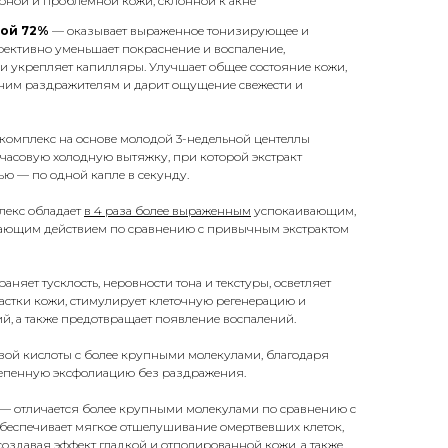
рной и проблемной кожи, склонной к акне
кой 72%
— оказывает выраженное тонизирующее и
фективно уменьшает покраснение и воспаление,
и укрепляет капилляры. Улучшает общее состояние кожи,
шним раздражителям и дарит ощущение свежести и
комплекс на основе молодой 3-недельной центеллы
0-часовую холодную вытяжку, при которой экстракт
ью — по одной капле в секунду.
лекс обладает
в 4 раза более выраженным
успокаивающим,
ающим действием по сравнению с привычным экстрактом
няет тусклость, неровности тона и текстуры, осветляет
частки кожи, стимулирует клеточную регенерацию и
, а также предотвращает появление воспалений.
ой кислоты с более крупными молекулами, благодаря
тепенную эксфолиацию без раздражения.
 — отличается более крупными молекулами по сравнению с
обеспечивает мягкое отшелушивание омертвевших клеток,
создавая эффект гладкой и отполированной кожи, а также