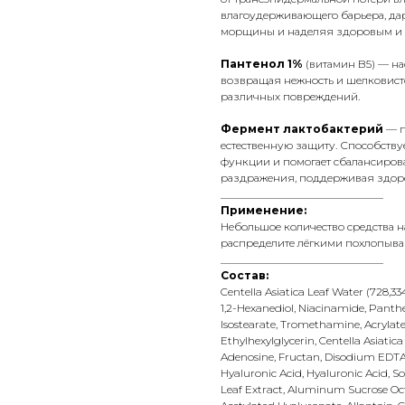
влагоудерживающего барьера, да
морщины и наделяя здоровым и е
Пантенол 1%
(витамин B5) — нас
возвращая нежность и шелковисто
различных повреждений.
Фермент лактобактерий
— п
естественную защиту. Способству
функции и помогает сбалансирова
раздражения, поддерживая здоро
______________________________
Применение:
Небольшое количество средства 
распределите лёгкими похлопыв
______________________________
Состав:
Centella Asiatica Leaf Water (728,33
1,2-Hexanediol, Niacinamide, Panth
Isostearate, Tromethamine, Acrylate
Ethylhexylglycerin, Centella Asiatic
Adenosine, Fructan, Disodium EDTA, 
Hyaluronic Acid, Hyaluronic Acid, 
Leaf Extract, Aluminum Sucrose Oct