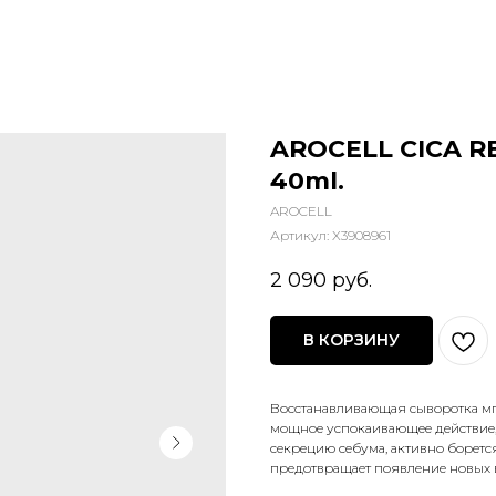
AROCELL CICA R
40ml.
AROCELL
Артикул:
X3908961
2 090
руб.
В КОРЗИНУ
Восстанавливающая сыворотка мгн
мощное успокаивающее действие, 
секрецию себума, активно боретс
предотвращает появление новых 