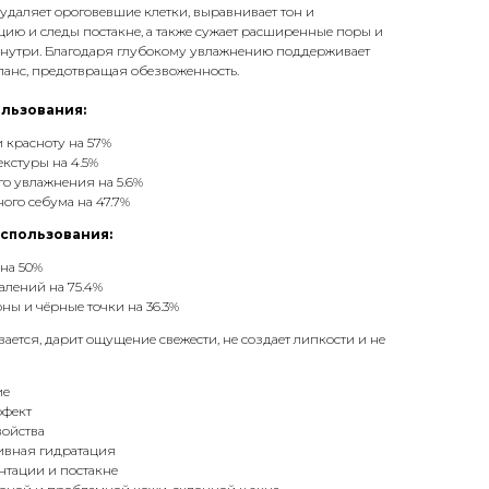
удаляет ороговевшие клетки, выравнивает тон и
цию и следы постакне, а также сужает расширенные поры и
знутри. Благодаря глубокому увлажнению поддерживает
анс, предотвращая обезвоженность.
ользования:
 красноту на 57%
екстуры на 4.5%
о увлажнения на 5.6%
ого себума на 47.7%
использования:
на 50%
алений на 75.4%
ны и чёрные точки на 36.3%
ается, дарит ощущение свежести, не создает липкости и не
ие
ффект
ойства
ивная гидратация
нтации и постакне