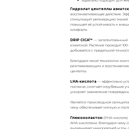
идеально подходит для жи
Гидролат центеллы азиатс
восстанавливающее действие. Эф
стимулирует регенерацию тканей 
повышает её устойчивость к вне
комфорта.
DRIP CICA™
— запатентованный 
азиатской. Растение проходит 10
добывается с предельной точност
Благодаря такой технологии комп
разглаживающим и восстанавлив
центеллы.
LHA-кислота
— эффективно устра
постакне, смягчает огрубевшие у
ускоряет заживление повреждений
Является производной салицилов
чему обеспечивает мягкую и пос
Глюконолактон
(PHA-кислота)
AHA-кислотами, благодаря чему 
выравнивает микрорельеф и тон, 