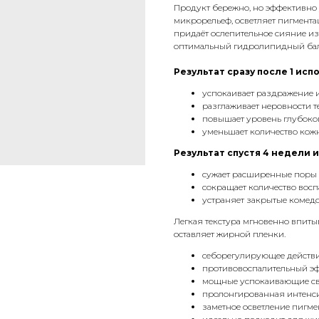
Продукт бережно, но эффективно 
микрорельеф, осветляет пигмента
придаёт ослепительное сияние и
оптимальный гидролипидный бал
Результат сразу после 1 исп
успокаивает раздражение и
разглаживает неровности т
повышает уровень глубоког
уменьшает количество кожн
Результат спустя 4 недели 
сужает расширенные поры 
сокращает количество восп
устраняет закрытые комедо
Легкая текстура мгновенно впитыв
оставляет жирной пленки.
себорегулирующее действ
противовоспалительный э
мощные успокаивающие св
пролонгированная интенс
заметное осветление пигме