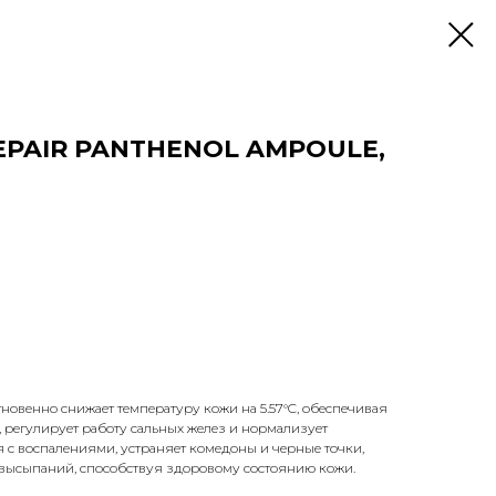
EPAIR PANTHENOL AMPOULE,
овенно снижает температуру кожи на 5.57°C, обеспечивая
регулирует работу сальных желез и нормализует
я с воспалениями, устраняет комедоны и черные точки,
высыпаний, способствуя здоровому состоянию кожи.