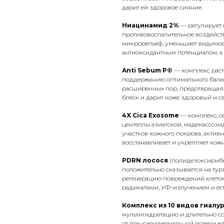
дарит ей здоровое сияние.
Ниацинамид 2%
— регулирует 
противовоспалительное воздейств
микрорельеф, уменьшает видимос
антиоксидантным потенциалом, а
Anti Sebum P®
— комплекс раст
поддержанию оптимального балан
расширенных пор, предотвращая 
блеск и дарит коже здоровый и с
4X Cica Exosome
— комплекс, о
центеллы азиатской, мадекассози
участков кожного покрова, актив
восстанавливает и укрепляет кож
PDRN лосося
(полидезоксирибо
положительно сказывается на тур
регенерацию повреждений клето
радикалами, УФ-излучением и ес
Комплекс из 10 видов гиал
мультигидратацию и длительно с
от трансэпидермальной потери в