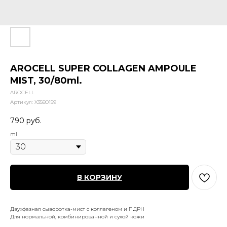
AROCELL SUPER COLLAGEN AMPOULE
MIST, 30/80ml.
AROCELL
Артикул:
X3580159
790
руб.
ml
В КОРЗИНУ
Двухфазная сыворотка-мист с коллагеном и ПДРН
Для нормальной, комбинированной и сухой кожи