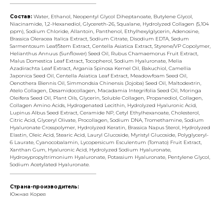
___________________________________
Состав:
Water, Ethanol, Neopentyl Glycol Diheptanoate, Butylene Glycol,
Niacinamide, 1,2-Hexanediol, Glycereth-26, Squalane, Hydrolyzed Collagen (5,104
ppm), Sodium Chloride, Allantoin, Panthenol, Ethylhexylglycerin, Adenosine,
Brassica Oleracea Italica Extract, Sodium Citrate, Disodium EDTA, Sedum
Sarmentosum Leaf/Stem Extract, Centella Asiatica Extract, Styrene/VP Copolymer,
Helianthus Annuus (Sunflower) Seed Oil, Rubus Chamaemorus Fruit Extract,
Malus Domestica Leaf Extract, Tocopherol, Sodium Hyaluronate, Melia
Azadirachta Leaf Extract, Argania Spinosa Kernel Oil, Bakuchiol, Camellia
Japonica Seed Oil, Centella Asiatica Leaf Extract, Meadowfoam Seed Oil,
Oenothera Biennis Oil, Simmondsia Chinensis (Jojoba) Seed Oil, Maltodextrin,
Atelo Collagen, Desamidocollagen, Macadamia Integrifolia Seed Oil, Moringa
Oleifera Seed Oil, Plant Oils, Glycerin, Soluble Collagen, Propanediol, Collagen,
Collagen Amino Acids, Hydrogenated Lecithin, Hydrolyzed Hyaluronic Acid,
Lupinus Albus Seed Extract, Ceramide NP, Cetyl Ethylhexanoate, Cholesterol,
Citric Acid, Glyceryl Olivate, Procollagen, Sodium DNA, Tromethamine, Sodium
Hyaluronate Crosspolymer, Hydrolyzed Keratin, Brassica Napus Sterol, Hydrolyzed
Elastin, Oleic Acid, Stearic Acid, Lauryl Glucoside, Myristyl Glucoside, Polyglyceryl-
6 Laurate, Cyanocobalamin, Lycopersicum Esculentum (Tomato) Fruit Extract,
Xanthan Gum, Hyaluronic Acid, Hydrolyzed Sodium Hyaluronate,
Hydroxypropyltrimonium Hyaluronate, Potassium Hyaluronate, Pentylene Glycol,
Sodium Acetylated Hyaluronate.
___________________________________
Страна-производитель:
Южная Корея