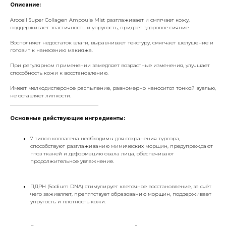
Описание:
Arocell Super Collagen Ampoule Mist разглаживает и смягчает кожу,
поддерживает эластичность и упругость, придаёт здоровое сияние.
Восполняет недостаток влаги, выравнивает текстуру, смягчает шелушение и
готовит к нанесению макияжа.
При регулярном применении замедляет возрастные изменения, улучшает
способность кожи к восстановлению.
Имеет мелкодисперсное распыление, равномерно наносится тонкой вуалью,
не оставляет липкости.
___________________________________
Основные действующие ингредиенты:
7 типов коллагена необходимы для сохранения тургора,
способствуют разглаживанию мимических морщин, предупреждают
птоз тканей и деформацию овала лица, обеспечивают
продолжительное увлажнение.
ПДРН (Sodium DNA) стимулирует клеточное восстановление, за счёт
чего заживляет, препятствует образованию морщин, поддерживает
упругость и плотность кожи.