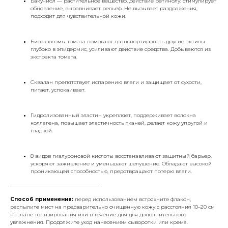
Бакучиол — растительное вещество, действие ретинолу: стимулирует
обновление, выравнивает рельеф. Не вызывает раздражения,
подходит для чувствительной кожи.
Биоэкзосомы томата помогают транспортировать другие активы
глубоко в эпидермис, усиливают действие средства. Добываются из
экстракта томата.
Сквалан препятствует испарению влаги и защищает от сухости,
питает, успокаивает.
Гидролизованный эластин укрепляет, поддерживает волокна
коллагена, повышает эластичность тканей, делает кожу упругой и
гладкой.
8 видов гиалуроновой кислоты восстанавливают защитный барьер,
ускоряют заживление и уменьшают шелушение. Обладают высокой
проникающей способностью, предотвращают потерю влаги.
___________________________________
Способ применения:
перед использованием встряхните флакон,
распылите мист на предварительно очищенную кожу с расстояния 10–20 см
на этапе тонизирования или в течение дня для дополнительного
увлажнения. Продолжите уход нанесением сыворотки или крема.