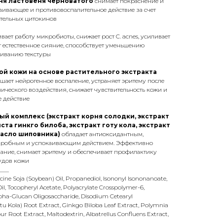
ня ластовеня черноватого
снимает покраснение и
аивающее и противовоспалительное действие за счет
тельных цитокинов
ает работу микробиоты, снижает рост C. acnes, усиливает
 естественное сияние, способствует уменьшению
иванию текстуры
ой кожи на основе растительного экстракта
шает нейрогенное воспаление, устраняет эритему после
ического воздействия, снижает чувствительность кожи и
е действие
й комплекс (экстракт корня солодки, экстракт
ста гинкго билоба, экстракт готу кола, экстракт
масло шиповника)
обладает антиоксидантным,
кробным и успокаивающим действием. Эффективно
ание, снимает эритему и обеспечивает профилактику
удов кожи
___
ycine Soja (Soybean) Oil, Propanediol, Isononyl Isononanoate,
il, Tocopheryl Acetate, Polyacrylate Crosspolymer-6,
pha-Glucan Oligosaccharide, Disodium Cetearyl
Gotu Kola) Root Extract, Ginkgo Biloba Leaf Extract, Polymnia
ur Root Extract, Maltodextrin, Albatrellus Confluens Extract,