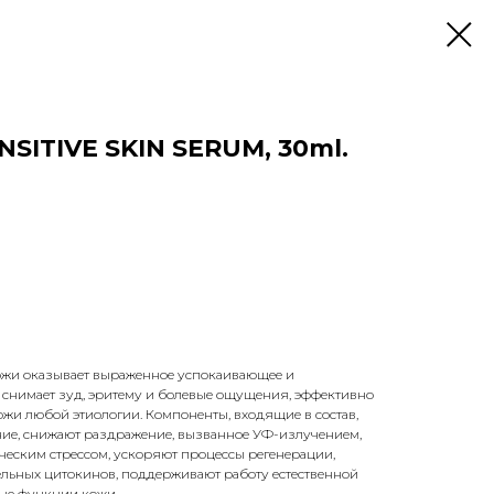
SITIVE SKIN SERUM, 30ml.
ожи оказывает выраженное успокаивающее и
 снимает зуд, эритему и болевые ощущения, эффективно
ожи любой этиологии. Компоненты, входящие в состав,
ие, снижают раздражение, вызванное УФ-излучением,
ским стрессом, ускоряют процессы регенерации,
льных цитокинов, поддерживают работу естественной
ые функции кожи