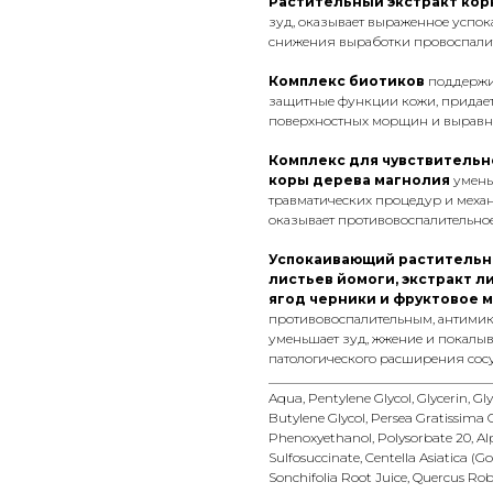
Растительный экстракт кор
зуд, оказывает выраженное успок
снижения выработки провоспали
Комплекс биотиков
поддержив
защитные функции кожи, придает
поверхностных морщин и выравн
Комплекс для чувствительн
коры дерева магнолия
умень
травматических процедур и механ
оказывает противовоспалительно
Успокаивающий растительны
листьев йомоги, экстракт ли
ягод черники и фруктовое 
противовоспалительным, антими
уменьшает зуд, жжение и покалыв
патологического расширения сос
__________________________________
Aqua, Pentylene Glycol, Glycerin, Gl
Butylene Glycol, Persea Gratissima O
Phenoxyethanol, Polysorbate 20, Al
Sulfosuccinate, Centella Asiatica (
Sonchifolia Root Juice, Quercus Rob