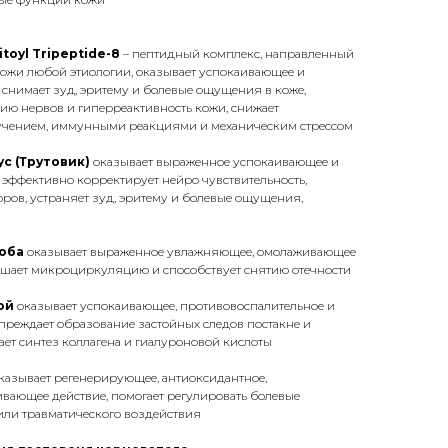
itoyl Tripeptide-8
– пептидный комплекс, направленный
кожи любой этиологии, оказывает успокаивающее и
 снимает зуд, эритему и болевые ощущения в коже,
ю нервов и гиперреактивность кожи, снижает
учением, иммунными реакциями и механическим стрессом
с (Трутовик)
оказывает выраженное успокаивающее и
 эффективно корректирует нейро чувствительность,
оров, устраняет зуд, эритему и болевые ощущения,
лоба
оказывает выраженное увлажняющее, омолаживающее
учшает микроциркуляцию и способствует снятию отечности
ой
оказывает успокаивающее, противовоспалительное и
преждает образование застойных следов постакне и
ает синтез коллагена и гиалуроновой кислоты
казывает регенерирующее, антиоксидантное,
вающее действие, помогает регулировать болевые
или травматического воздействия