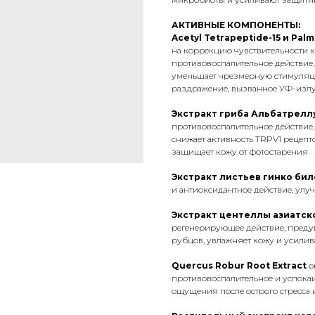
АКТИВНЫЕ КОМПОНЕНТЫ:
Acetyl Tetrapeptide-15 и Palm
на коррекцию чувствительности 
противовоспалительное действие,
уменьшает чрезмерную стимуляци
раздражение, вызванное УФ-изл
Экстракт гриба Альбатреллу
противовоспалительное действие,
снижает активность TRPV1 рецепт
защищает кожу от фотостарения
Экстракт листьев гинко би
и антиоксидантное действие, ул
Экстракт центеллы азиатск
регенерирующее действие, преду
рубцов, увлажняет кожу и усилив
Quercus Robur Root Extract
о
противовоспалительное и успокаи
ощущения после острого стресса 