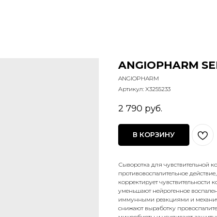
ANGIOPHARM SEN
ANGIOPHARM
Артикул:
X3255233
2 790
руб.
В КОРЗИНУ
Сыворотка для чувствительной к
противовоспалительное действие,
корректирует чувствительности к
уменьшают нейрогенное воспален
иммунными реакциями и механиче
снижают выработку провоспалите
микробиоты и усиливают защитн