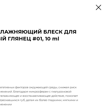
ВЛАЖНЯЮЩИЙ БЛЕСК ДЛЯ
Й ГЛЯНЕЦ #01, 10 ml
 негативных факторов окружающей среды, снижая риск
менений. Благодаря микросферам с гиалуроновой
увлажняющее и восстанавливающее действие, помогает
трескавшихся губ, делая их более гладкими, мягкими и
менении