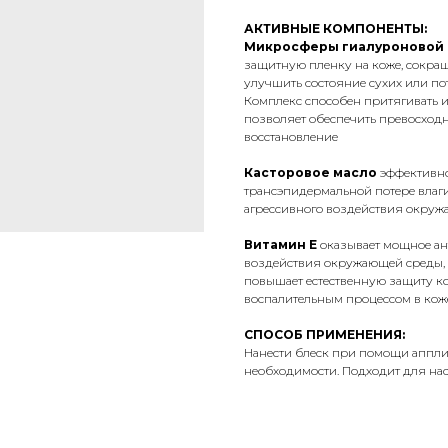
АКТИВНЫЕ КОМПОНЕНТЫ:
Микросферы гиалуроновой
защитную пленку на коже, сокращ
улучшить состояние сухих или по
Комплекс способен притягивать и
позволяет обеспечить превосходн
восстановление
Касторовое масло
эффективно
трансэпидермальной потере влаги
агрессивного воздействия окру
Витамин Е
оказывает мощное ан
воздействия окружающей среды, 
повышает естественную защиту ко
воспалительным процессом в кож
СПОСОБ ПРИМЕНЕНИЯ:
Нанести блеск при помощи апплика
необходимости. Подходит для нас