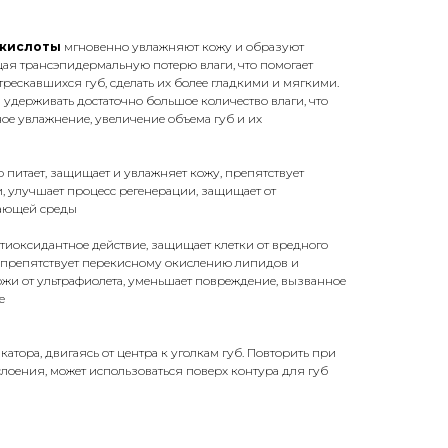
 кислоты
мгновенно увлажняют кожу и образуют
ая трансэпидермальную потерю влаги, что помогает
трескавшихся губ, сделать их более гладкими и мягкими.
 удерживать достаточно большое количество влаги, что
ое увлажнение, увеличение объема губ и их
 питает, защищает и увлажняет кожу, препятствует
, улучшает процесс регенерации, защищает от
жающей среды
тиоксидантное действие, защищает клетки от вредного
препятствует перекисному окислению липидов и
жи от ультрафиолета, уменьшает повреждение, вызванное
е
тора, двигаясь от центра к уголкам губ. Повторить при
лоения, может использоваться поверх контура для губ