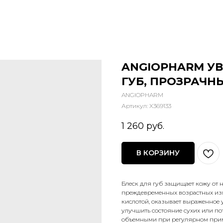
ANGIOPHARM У
ГУБ, ПРОЗРАЧНЫ
ANGIOPHARM
Артикул:
X369133
1 260
руб.
В КОРЗИНУ
Блеск для губ защищает кожу от
преждевременных возрастных из
кислотой, оказывает выраженное 
улучшить состояние сухих или по
объемными при регулярном при