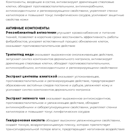
Компоненты, входящие в состав, активизируют дремлющие стволовые
клетки, обладают противовоспалительными, антимикробными,
антиоксидантными и регенерирующими свойствами, укрепляют стенки
капилляров и повышают тонус лимфатических сосудов, усиливают защитные
свойства кожи
АКТИВНЫЕ КОМПОНЕНТЫ:
Рекомбинантный ангиогенин
улучшает кровоснабжение и питание
тканей, позволяет в короткие сроки восстановить эффективность работы
фибробластов, ускоряет естественный процесс обновления клеток,
оказывает противовоспалительное действие
Трипептид меди
оказывает выраженное омолаживающее действие,
запускает синтез компонентов дермального матрикса, активизирует
дремлющие стволовые клетки, обладает противовоспалительными,
антимикробными, антиоксидантными и регенерирующими свойствами
Экстракт центеллы азиатской
оказывает успокаивающее,
противовоспалительное и регенерирующее действие, предупреждает
образование застойных следов постакне и рубцов, увлажняет кожу и
усиливает синтез компонентов дермального матрикса
Экстракт зеленого чая
оказывает выраженное антиоксидантное,
противовоспалительное и увлажняющее действие, обладает
антимикробными и себорегулирующими свойствами, укрепляет стенки
капилляров и повышает тонус лимфатических сосудов
Гиалуроновая кислота
обладает высокими увлажняющими свойствами,
создаёт тонкую, воздухопроницаемую пленку, которая препятствует
трансэпидермальной потере влаги, предотвращает негативное воздействия