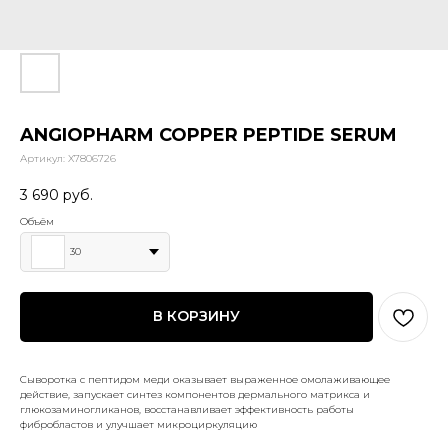
ANGIOPHARM COPPER PEPTIDE SERUM
Артикул:
X7806726
3 690
руб.
Объём
30
В КОРЗИНУ
Сыворотка с пептидом меди оказывает выраженное омолаживающее
действие, запускает синтез компонентов дермального матрикса и
глюкозаминогликанов, восстанавливает эффективность работы
фибробластов и улучшает микроциркуляцию