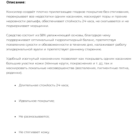
Описание:
Консилер создаёт плотно прилегающее гладкое покрытие без стягивания,
перекрывает все недостатки одним касанием, маскирует поры и прочие
неровности рельефа, обеспечивает стойкость 24 часа, не скатывается и не
подчеркивает морщинки.
Средство состоит из 58% увлажняющей основы, благодаря чему
поддерживает оптимальный гидролипидный баланс, препятствуя
появлению сухости и обезвоженности в течение дня, налаживает работу
эпидермальной вуали и препятствует раннему старению.
Удобный изогнутый наконечник позволяет как покрывать одним касанием
большие участки кожи (тёмные круги, покраснения и т. д.), так и
маскировать локальные несовершенства (воспаления, пигментные пятна,
родинки).
Длительная стокйость 24 часа;
Идеальное покрытие;
Не размазывается;
Не стягивает кожу.
___________________________________